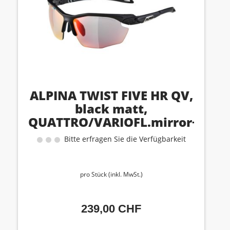
ALPINA TWIST FIVE HR QV,
black matt,
QUATTRO/VARIOFL.mirror+
rainb., cat. 1-cat. 3
Bitte erfragen Sie die Verfügbarkeit
pro Stück (inkl. MwSt.)
239,00 CHF