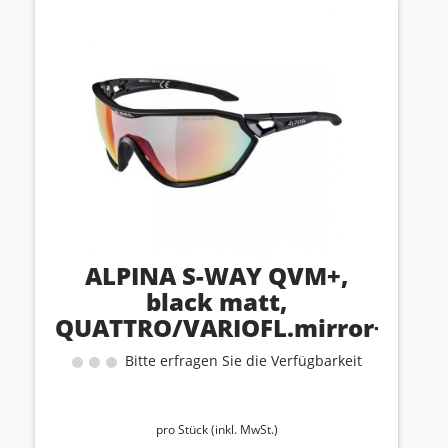
ALPINA S-WAY QVM+,
black matt,
QUATTRO/VARIOFL.mirror+
rainb., cat. 1-3
Bitte erfragen Sie die Verfügbarkeit
pro Stück (inkl. MwSt.)