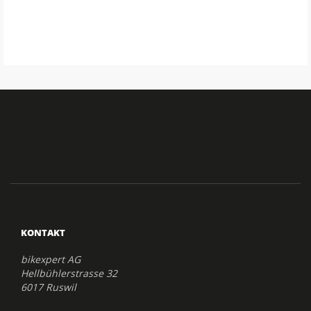
KONTAKT
bikexpert AG
Hellbühlerstrasse 32
6017 Ruswil