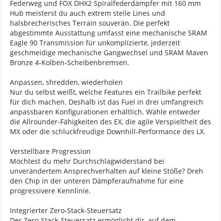
Federweg und FOX DHX2 Spiralfederdämpfer mit 160 mm
Hub meisterst du auch extrem steile Lines und
halsbrecherisches Terrain souverän. Die perfekt
abgestimmte Ausstattung umfasst eine mechanische SRAM
Eagle 90 Transmission für unkomplizierte, jederzeit
geschmeidige mechanische Gangwechsel und SRAM Maven
Bronze 4-Kolben-Scheibenbremsen.
Anpassen, shredden, wiederholen
Nur du selbst weißt, welche Features ein Trailbike perfekt
für dich machen. Deshalb ist das Fuel in drei umfangreich
anpassbaren Konfigurationen erhältlich. Wähle entweder
die Allrounder-Fähigkeiten des EX, die agile Verspieltheit des
MX oder die schluckfreudige Downhill-Performance des LX.
Verstellbare Progression
Möchtest du mehr Durchschlagwiderstand bei
unverändertem Ansprechverhalten auf kleine Stöße? Dreh
den Chip in der unteren Dämpferaufnahme für eine
progressivere Kennlinie.
Integrierter Zero-Stack-Steuersatz
Der Zero-Stack-Steuersatz ermöglicht dir, auf dem