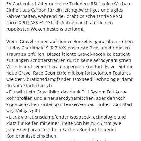
3V Carbonlaufräder und eine Trek Aero RSL Lenker/Vorbau-
Einheit aus Carbon für ein leichtgewichtiges und agiles
Fahrverhalten, während der drahtlos schaltende SRAM
Force XPLR AXS E1 13fach-Antrieb auch auf deinen
ruppigsten Wegen bestens performt.
Wenn Gravelrennen auf deiner Bucketlist ganz oben stehen,
ist das Checkmate SLR 7 AXS das beste Bike, um dir diesen
Traum zu erfüllen. Dieses leichte Gravel-Racebike besticht
auf langen Schotterstrecken durch seine aerodynamischen
Vorteile und seinen herausragenden Komfort. Es vereint die
neue Gravel Race Geometrie mit komfortbetonten Features
wie der vibrationsdämpfenden IsoSpeed-Technologie, damit
du vom Startschuss b
- Du willst ein Gravelbike, das dank Full System Foil Aero-
Rohrprofilen und einer aerodynamischen, aber dennoch
ergonomischen einteiligen Lenker/Vorbau-Einheit vom Start
weg Vollgas gibt.
- Dank vibrationsdämpfender IsoSpeed-Technologie und
Platz für Reifen mit einer Breite von bis zu 45 mm (wie
gemessen) brauchst du in Sachen Komfort keinerlei
Kompromisse eingehen.