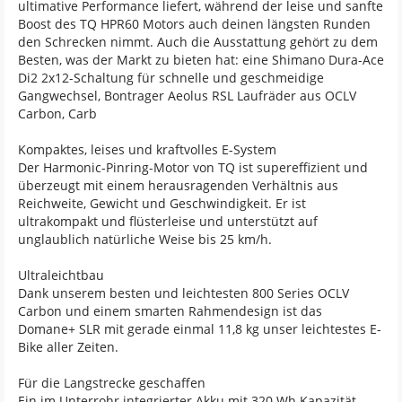
ultimative Performance liefert, während der leise und sanfte
Boost des TQ HPR60 Motors auch deinen längsten Runden
den Schrecken nimmt. Auch die Ausstattung gehört zu dem
Besten, was der Markt zu bieten hat: eine Shimano Dura-Ace
Di2 2x12-Schaltung für schnelle und geschmeidige
Gangwechsel, Bontrager Aeolus RSL Laufräder aus OCLV
Carbon, Carb
Kompaktes, leises und kraftvolles E-System
Der Harmonic-Pinring-Motor von TQ ist supereffizient und
überzeugt mit einem herausragenden Verhältnis aus
Reichweite, Gewicht und Geschwindigkeit. Er ist
ultrakompakt und flüsterleise und unterstützt auf
unglaublich natürliche Weise bis 25 km/h.
Ultraleichtbau
Dank unserem besten und leichtesten 800 Series OCLV
Carbon und einem smarten Rahmendesign ist das
Domane+ SLR mit gerade einmal 11,8 kg unser leichtestes E-
Bike aller Zeiten.
Für die Langstrecke geschaffen
Ein im Unterrohr integrierter Akku mit 320 Wh Kapazität