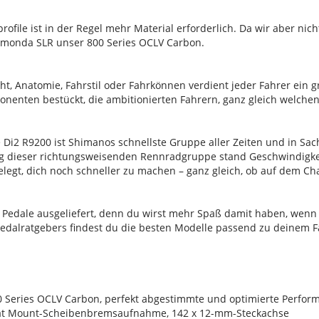
rprofile ist in der Regel mehr Material erforderlich. Da wir aber 
 Émonda SLR unser 800 Series OCLV Carbon.
, Anatomie, Fahrstil oder Fahrkönnen verdient jeder Fahrer ein g
nenten bestückt, die ambitionierten Fahrern, ganz gleich welchen
 Di2 R9200 ist Shimanos schnellste Gruppe aller Zeiten und in Sa
ng dieser richtungsweisenden Rennradgruppe stand Geschwindigkei
egt, dich noch schneller zu machen – ganz gleich, ob auf dem Ch
 Pedale ausgeliefert, denn du wirst mehr Spaß damit haben, wenn
Pedalratgebers findest du die besten Modelle passend zu deinem Fa
0 Series OCLV Carbon, perfekt abgestimmte und optimierte Perform
lat Mount-Scheibenbremsaufnahme, 142 x 12-mm-Steckachse