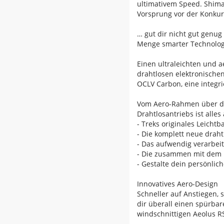
ultimativem Speed. Shima
Vorsprung vor der Konkur
… gut dir nicht gut genug 
Menge smarter Technologi
Einen ultraleichten und 
drahtlosen elektronischen
OCLV Carbon, eine integr
Vom Aero-Rahmen über die
Drahtlosantriebs ist alle
- Treks originales Leich
- Die komplett neue drah
- Das aufwendig verarbei
- Die zusammen mit dem É
- Gestalte dein persönlic
Innovatives Aero-Design
Schneller auf Anstiegen,
dir überall einen spürba
windschnittigen Aeolus R