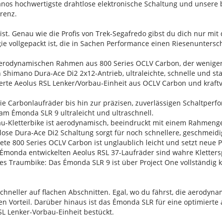
nos hochwertigste drahtlose elektronische Schaltung und unsere 
renz.
ist. Genau wie die Profis von Trek-Segafredo gibst du dich nur mit 
e vollgepackt ist, die in Sachen Performance einen Riesenunters
aerodynamischen Rahmen aus 800 Series OCLV Carbon, der weniger
 Shimano Dura-Ace Di2 2x12-Antrieb, ultraleichte, schnelle und s
ierte Aeolus RSL Lenker/Vorbau-Einheit aus OCLV Carbon und kraf
 Carbonlaufräder bis hin zur präzisen, zuverlässigen Schaltper
s am Émonda SLR 9 ultraleicht und ultraschnell.
tbau-Kletterbike ist aerodynamisch, beeindruckt mit einem Rahmen
tlose Dura-Ace Di2 Schaltung sorgt für noch schnellere, geschmeid
tete 800 Series OCLV Carbon ist unglaublich leicht und setzt neu
monda entwickelten Aeolus RSL 37-Laufräder sind wahre Klettersp
hes Traumbike: Das Émonda SLR 9 ist über Project One vollständig k
 schneller auf flachen Abschnitten. Egal, wo du fährst, die aero
ren Vorteil. Darüber hinaus ist das Émonda SLR für eine optimiert
SL Lenker-Vorbau-Einheit bestückt.