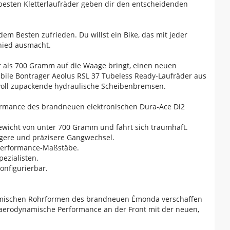
besten Kletterlaufräder geben dir den entscheidenden
dem Besten zufrieden. Du willst ein Bike, das mit jeder
chied ausmacht.
 als 700 Gramm auf die Waage bringt, einen neuen
tabile Bontrager Aeolus RSL 37 Tubeless Ready-Laufräder aus
tvoll zupackende hydraulische Scheibenbremsen.
formance des brandneuen elektronischen Dura-Ace Di2
gewicht von unter 700 Gramm und fährt sich traumhaft.
igere und präzisere Gangwechsel.
e Performance-Maßstäbe.
ezialisten.
onfigurierbar.
dynamischen Rohrformen des brandneuen Émonda verschaffen
e aerodynamische Performance an der Front mit der neuen,