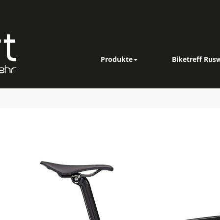
Produkte
Biketreff Rusw