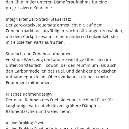
den Chip in der unteren Dämpferaufnahme für eine
progressivere Kennlinie.
Integrierter Zero-Stack-Steuersatz
Der Zero-Stack-Steuersatz ermöglicht dir, auf dem
Zubehörmarkt aus unzähligen Nachrüstlösungen zu wählen,
um dein Cockpit etwa mit einem anderen Lenkwinkel oder
mit eloxierten Parts aufrüsten.
Staufach und Zubehöraufnahmen
Verstaue Werkzeug und andere wichtige Utensilien im
Unterrohrstaufach – sowohl bei den Aluminium- als auch
den Carbonmodellen des Fuel. Und dank der praktischen
Aufnahmepunkte am Oberrohr kannst du noch mehr
Equipment mitnehmen.
Frisches Rahmendesign
Der neue Rahmen des Fuel bietet ausreichend Platz für
langhubige Variosattelstützen, größere Dämpfer,
Rahmentaschen und vieles mehr.
Active Braking Pivot
Active Braking Pivot erlaubt unseren Ingenieuren die