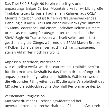
Das Fuel EX 9.8 Eagle 90 ist ein vielseitiges und
anpassungsfähiges Carbon-Mountainbike für wirklich große
Trailabenteuer. Es basiert auf einem Rahmen aus OCLV
Mountain Carbon und ist für ein vertrauenerweckendes
Handling auf allen Trails mit einer RockShox Lyrik Ultimate
150-mm-Federgabel und einem RockShox Deluxe Ultimate
RC2T 145-mm-Dämpfer ausgestattet. Die mechanische
SRAM Eagle 90 Transmission wechselt selbst unter Last
geschmeidig die Gänge, während die SRAM Maven Bronze
4-Kolben-Scheibenbremsen auch nach langgezogenen,
steilen Abfahrten noch kraftvoll z
Anpassen, shredden, wiederholen
Nur du selbst weißt, welche Features ein Trailbike perfekt
für dich machen. Deshalb ist das Fuel in drei umfangreich
anpassbaren Konfigurationen erhältlich. Wähle entweder
die Allrounder-Fähigkeiten des EX, die agile Verspieltheit des
MX oder die schluckfreudige Downhill-Performance des LX.
Verstellbare Progression
Möchtest du mehr Durchschlagwiderstand bei
unverändertem Ansprechverhalten auf kleine Stöße? Dreh