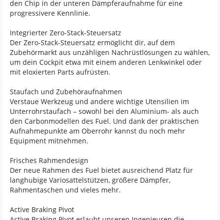
den Chip in der unteren Dämpferaufnahme für eine
progressivere Kennlinie.
Integrierter Zero-Stack-Steuersatz
Der Zero-Stack-Steuersatz ermöglicht dir, auf dem
Zubehörmarkt aus unzähligen Nachrüstlösungen zu wählen,
um dein Cockpit etwa mit einem anderen Lenkwinkel oder
mit eloxierten Parts aufrüsten.
Staufach und Zubehöraufnahmen
Verstaue Werkzeug und andere wichtige Utensilien im
Unterrohrstaufach – sowohl bei den Aluminium- als auch
den Carbonmodellen des Fuel. Und dank der praktischen
Aufnahmepunkte am Oberrohr kannst du noch mehr
Equipment mitnehmen.
Frisches Rahmendesign
Der neue Rahmen des Fuel bietet ausreichend Platz für
langhubige Variosattelstützen, größere Dämpfer,
Rahmentaschen und vieles mehr.
Active Braking Pivot
Active Braking Pivot erlaubt unseren Ingenieuren die