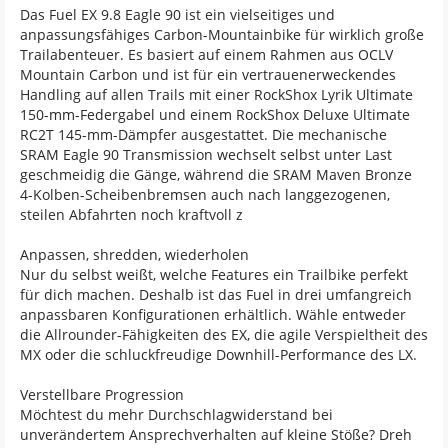
Das Fuel EX 9.8 Eagle 90 ist ein vielseitiges und
anpassungsfähiges Carbon-Mountainbike für wirklich große
Trailabenteuer. Es basiert auf einem Rahmen aus OCLV
Mountain Carbon und ist für ein vertrauenerweckendes
Handling auf allen Trails mit einer RockShox Lyrik Ultimate
150-mm-Federgabel und einem RockShox Deluxe Ultimate
RC2T 145-mm-Dämpfer ausgestattet. Die mechanische
SRAM Eagle 90 Transmission wechselt selbst unter Last
geschmeidig die Gänge, während die SRAM Maven Bronze
4-Kolben-Scheibenbremsen auch nach langgezogenen,
steilen Abfahrten noch kraftvoll z
Anpassen, shredden, wiederholen
Nur du selbst weißt, welche Features ein Trailbike perfekt
für dich machen. Deshalb ist das Fuel in drei umfangreich
anpassbaren Konfigurationen erhältlich. Wähle entweder
die Allrounder-Fähigkeiten des EX, die agile Verspieltheit des
MX oder die schluckfreudige Downhill-Performance des LX.
Verstellbare Progression
Möchtest du mehr Durchschlagwiderstand bei
unverändertem Ansprechverhalten auf kleine Stöße? Dreh