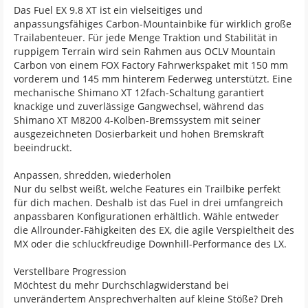
Das Fuel EX 9.8 XT ist ein vielseitiges und
anpassungsfähiges Carbon-Mountainbike für wirklich große
Trailabenteuer. Für jede Menge Traktion und Stabilität in
ruppigem Terrain wird sein Rahmen aus OCLV Mountain
Carbon von einem FOX Factory Fahrwerkspaket mit 150 mm
vorderem und 145 mm hinterem Federweg unterstützt. Eine
mechanische Shimano XT 12fach-Schaltung garantiert
knackige und zuverlässige Gangwechsel, während das
Shimano XT M8200 4-Kolben-Bremssystem mit seiner
ausgezeichneten Dosierbarkeit und hohen Bremskraft
beeindruckt.
Anpassen, shredden, wiederholen
Nur du selbst weißt, welche Features ein Trailbike perfekt
für dich machen. Deshalb ist das Fuel in drei umfangreich
anpassbaren Konfigurationen erhältlich. Wähle entweder
die Allrounder-Fähigkeiten des EX, die agile Verspieltheit des
MX oder die schluckfreudige Downhill-Performance des LX.
Verstellbare Progression
Möchtest du mehr Durchschlagwiderstand bei
unverändertem Ansprechverhalten auf kleine Stöße? Dreh