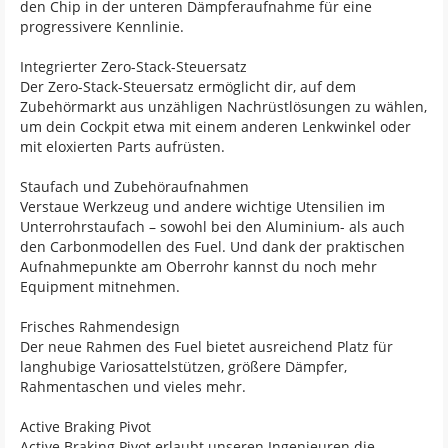
den Chip in der unteren Dämpferaufnahme für eine
progressivere Kennlinie.
Integrierter Zero-Stack-Steuersatz
Der Zero-Stack-Steuersatz ermöglicht dir, auf dem
Zubehörmarkt aus unzähligen Nachrüstlösungen zu wählen,
um dein Cockpit etwa mit einem anderen Lenkwinkel oder
mit eloxierten Parts aufrüsten.
Staufach und Zubehöraufnahmen
Verstaue Werkzeug und andere wichtige Utensilien im
Unterrohrstaufach – sowohl bei den Aluminium- als auch
den Carbonmodellen des Fuel. Und dank der praktischen
Aufnahmepunkte am Oberrohr kannst du noch mehr
Equipment mitnehmen.
Frisches Rahmendesign
Der neue Rahmen des Fuel bietet ausreichend Platz für
langhubige Variosattelstützen, größere Dämpfer,
Rahmentaschen und vieles mehr.
Active Braking Pivot
Active Braking Pivot erlaubt unseren Ingenieuren die