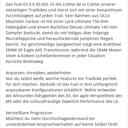
Das Fuel EX 9.9 X0 AXS ist die Crème de la Crème unserer
vielseitigen Trailbikes und stürzt sich mit einer beispiellosen
Furchtlosigkeit auf jeden Trail. Sein Rahmen aus OCLV
Mountain Carbon ist mit einer Lyrik Ultimate 150-mm-
Federgabel und einem RockShox Deluxe Ultimate 145-mm-
Dämpfer bestückt, damit du mit Vollgas über holprige
Wurzelteppiche und herausfordernde Jumplines fliegen
kannst. Für geschmeidige Gangwechsel sorgt eine drahtlose
SRAM X0 Eagle AXS Transmission, während die SRAM Maven
Silver 4-Kolben-Scheibenbremsen in jeder Situation
kürzeste Bremsweg
Anpassen, shredden, wiederholen
Nur du selbst weißt, welche Features ein Trailbike perfekt
für dich machen. Deshalb ist das Fuel in drei umfangreich
anpassbaren Konfigurationen erhältlich. Wähle entweder
die Allrounder-Fähigkeiten des EX, die agile Verspieltheit des
MX oder die schluckfreudige Downhill-Performance des LX.
Verstellbare Progression
Möchtest du mehr Durchschlagwiderstand bei
unverändertem Ansprechverhalten auf kleine Stöße? Dreh