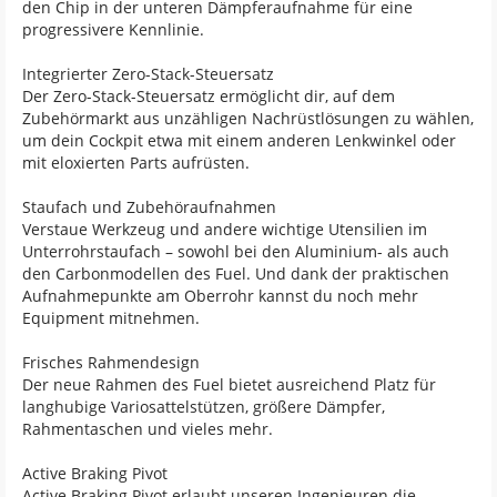
den Chip in der unteren Dämpferaufnahme für eine
progressivere Kennlinie.
Integrierter Zero-Stack-Steuersatz
Der Zero-Stack-Steuersatz ermöglicht dir, auf dem
Zubehörmarkt aus unzähligen Nachrüstlösungen zu wählen,
um dein Cockpit etwa mit einem anderen Lenkwinkel oder
mit eloxierten Parts aufrüsten.
Staufach und Zubehöraufnahmen
Verstaue Werkzeug und andere wichtige Utensilien im
Unterrohrstaufach – sowohl bei den Aluminium- als auch
den Carbonmodellen des Fuel. Und dank der praktischen
Aufnahmepunkte am Oberrohr kannst du noch mehr
Equipment mitnehmen.
Frisches Rahmendesign
Der neue Rahmen des Fuel bietet ausreichend Platz für
langhubige Variosattelstützen, größere Dämpfer,
Rahmentaschen und vieles mehr.
Active Braking Pivot
Active Braking Pivot erlaubt unseren Ingenieuren die