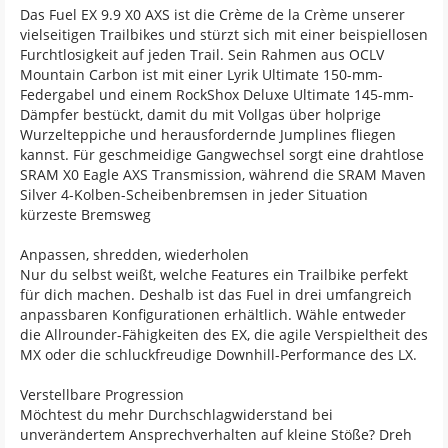
Das Fuel EX 9.9 X0 AXS ist die Crème de la Crème unserer
vielseitigen Trailbikes und stürzt sich mit einer beispiellosen
Furchtlosigkeit auf jeden Trail. Sein Rahmen aus OCLV
Mountain Carbon ist mit einer Lyrik Ultimate 150-mm-
Federgabel und einem RockShox Deluxe Ultimate 145-mm-
Dämpfer bestückt, damit du mit Vollgas über holprige
Wurzelteppiche und herausfordernde Jumplines fliegen
kannst. Für geschmeidige Gangwechsel sorgt eine drahtlose
SRAM X0 Eagle AXS Transmission, während die SRAM Maven
Silver 4-Kolben-Scheibenbremsen in jeder Situation
kürzeste Bremsweg
Anpassen, shredden, wiederholen
Nur du selbst weißt, welche Features ein Trailbike perfekt
für dich machen. Deshalb ist das Fuel in drei umfangreich
anpassbaren Konfigurationen erhältlich. Wähle entweder
die Allrounder-Fähigkeiten des EX, die agile Verspieltheit des
MX oder die schluckfreudige Downhill-Performance des LX.
Verstellbare Progression
Möchtest du mehr Durchschlagwiderstand bei
unverändertem Ansprechverhalten auf kleine Stöße? Dreh