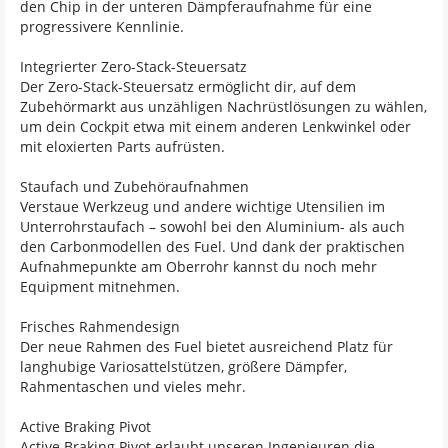
den Chip in der unteren Dämpferaufnahme für eine
progressivere Kennlinie.
Integrierter Zero-Stack-Steuersatz
Der Zero-Stack-Steuersatz ermöglicht dir, auf dem
Zubehörmarkt aus unzähligen Nachrüstlösungen zu wählen,
um dein Cockpit etwa mit einem anderen Lenkwinkel oder
mit eloxierten Parts aufrüsten.
Staufach und Zubehöraufnahmen
Verstaue Werkzeug und andere wichtige Utensilien im
Unterrohrstaufach – sowohl bei den Aluminium- als auch
den Carbonmodellen des Fuel. Und dank der praktischen
Aufnahmepunkte am Oberrohr kannst du noch mehr
Equipment mitnehmen.
Frisches Rahmendesign
Der neue Rahmen des Fuel bietet ausreichend Platz für
langhubige Variosattelstützen, größere Dämpfer,
Rahmentaschen und vieles mehr.
Active Braking Pivot
Active Braking Pivot erlaubt unseren Ingenieuren die