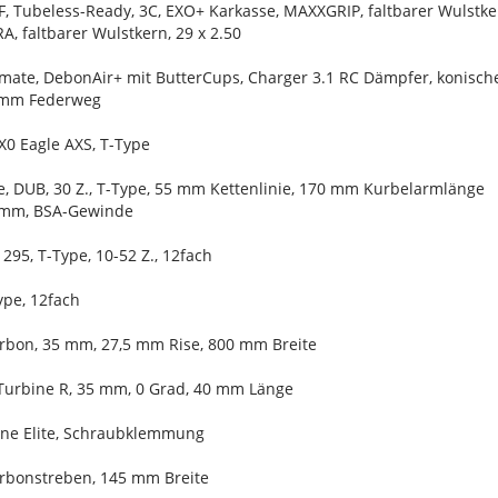
, Tubeless-Ready, 3C, EXO+ Karkasse, MAXXGRIP, faltbarer Wulstkern
, faltbarer Wulstkern, 29 x 2.50
timate, DebonAir+ mit ButterCups, Charger 3.1 RC Dämpfer, konisc
0 mm Federweg
X0 Eagle AXS, T-Type
e, DUB, 30 Z., T-Type, 55 mm Kettenlinie, 170 mm Kurbelarmlänge
 mm, BSA-Gewinde
295, T-Type, 10-52 Z., 12fach
ype, 12fach
arbon, 35 mm, 27,5 mm Rise, 800 mm Breite
Turbine R, 35 mm, 0 Grad, 40 mm Länge
Line Elite, Schraubklemmung
Carbonstreben, 145 mm Breite