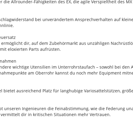
r die Allrounder-Fähigkeiten des EX, die agile Verspieltheit des M
chlagwiderstand bei unverändertem Ansprechverhalten auf klein
nnlinie.
euersatz
z ermöglicht dir, auf dem Zubehörmarkt aus unzähligen Nachrüstl
it eloxierten Parts aufrüsten.
fnahmen
dere wichtige Utensilien im Unterrohrstaufach – sowohl bei den
ufnahmepunkte am Oberrohr kannst du noch mehr Equipment mit
 bietet ausreichend Platz für langhubige Variosattelstützen, gr
aubt unseren Ingenieuren die Feinabstimmung, wie die Federung u
vermittelt dir in kritischen Situationen mehr Vertrauen.