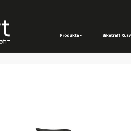
Produkte
Biketreff Rusw