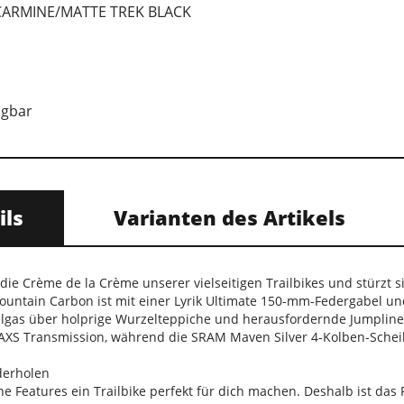
CARMINE/MATTE TREK BLACK
ügbar
ils
Varianten des Artikels
 die Crème de la Crème unserer vielseitigen Trailbikes und stürzt si
untain Carbon ist mit einer Lyrik Ultimate 150-mm-Federgabel 
ollgas über holprige Wurzelteppiche und herausfordernde Jumpline
AXS Transmission, während die SRAM Maven Silver 4-Kolben-Schei
derholen
he Features ein Trailbike perfekt für dich machen. Deshalb ist da