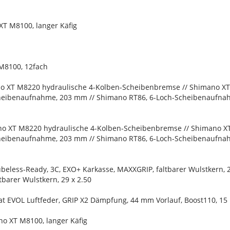
T M8100, langer Käfig
M8100, 12fach
o XT M8220 hydraulische 4-Kolben-Scheibenbremse // Shimano X
heibenaufnahme, 203 mm // Shimano RT86, 6-Loch-Scheibenaufn
o XT M8220 hydraulische 4-Kolben-Scheibenbremse // Shimano X
heibenaufnahme, 203 mm // Shimano RT86, 6-Loch-Scheibenaufn
ubeless-Ready, 3C, EXO+ Karkasse, MAXXGRIP, faltbarer Wulstkern, 2
barer Wulstkern, 29 x 2.50
loat EVOL Luftfeder, GRIP X2 Dämpfung, 44 mm Vorlauf, Boost110, 
no XT M8100, langer Käfig