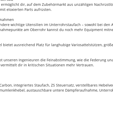
z ermöglicht dir, auf dem Zubehörmarkt aus unzähligen Nachrüstl
it eloxierten Parts aufrüsten.
fnahmen
dere wichtige Utensilien im Unterrohrstaufach – sowohl bei den
ufnahmepunkte am Oberrohr kannst du noch mehr Equipment mit
 bietet ausreichend Platz für langhubige Variosattelstützen, gr
aubt unseren Ingenieuren die Feinabstimmung, wie die Federung u
vermittelt dir in kritischen Situationen mehr Vertrauen.
bon, integriertes Staufach, ZS Steuersatz, verstellbares Hebelver
umlenkhebel, austauschbare untere Dämpferaufnahme, Unterrohrsc