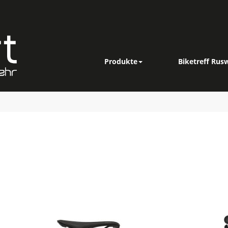
Produkte
Biketreff Rusw