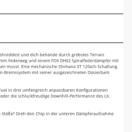
än shreddest und dich behände durch gröbstes Terrain
70 mm Federweg und einem FOX DHX2 Spiralfederdämpfer mit
cken musst. Eine mechanische Shimano XT 12fach-Schaltung
en-Bremssystem mit seiner ausgezeichneten Dosierbark
s Fuel in drei umfangreich anpassbaren Konfigurationen
X oder die schluckfreudige Downhill-Performance des LX.
e Stöße? Dreh den Chip in der unteren Dämpferaufnahme