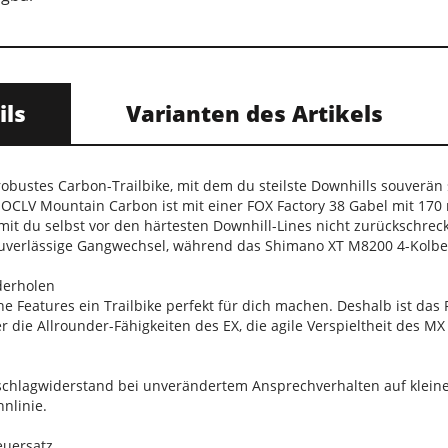
ils
Varianten des Artikels
n robustes Carbon-Trailbike, mit dem du steilste Downhills souver
 OCLV Mountain Carbon ist mit einer FOX Factory 38 Gabel mit 1
it du selbst vor den härtesten Downhill-Lines nicht zurückschre
zuverlässige Gangwechsel, während das Shimano XT M8200 4-Kolb
derholen
he Features ein Trailbike perfekt für dich machen. Deshalb ist da
r die Allrounder-Fähigkeiten des EX, die agile Verspieltheit des M
chlagwiderstand bei unverändertem Ansprechverhalten auf klein
nnlinie.
euersatz