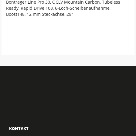
Bontrager Line Pro 30, OCLV Mountain Carbon, Tubeless
Ready, Rapid Drive 108, 6-Loch-Scheibenaufnahme,
Boost148, 12 mm Steckachse, 29"
KONTAKT