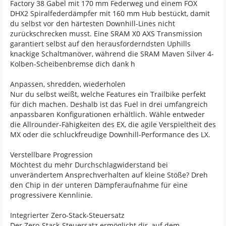
Factory 38 Gabel mit 170 mm Federweg und einem FOX
DHX2 Spiralfederdämpfer mit 160 mm Hub bestückt, damit
du selbst vor den härtesten Downhill-Lines nicht
zurückschrecken musst. Eine SRAM X0 AXS Transmission
garantiert selbst auf den herausforderndsten Uphills
knackige Schaltmanöver, während die SRAM Maven Silver 4-
Kolben-Scheibenbremse dich dank h
Anpassen, shredden, wiederholen
Nur du selbst weißt, welche Features ein Trailbike perfekt
für dich machen. Deshalb ist das Fuel in drei umfangreich
anpassbaren Konfigurationen erhältlich. Wähle entweder
die Allrounder-Fähigkeiten des EX, die agile Verspieltheit des
MX oder die schluckfreudige Downhill-Performance des LX.
Verstellbare Progression
Möchtest du mehr Durchschlagwiderstand bei
unverändertem Ansprechverhalten auf kleine Stöße? Dreh
den Chip in der unteren Dämpferaufnahme für eine
progressivere Kennlinie.
Integrierter Zero-Stack-Steuersatz
Der Zero-Stack-Steuersatz ermöglicht dir, auf dem