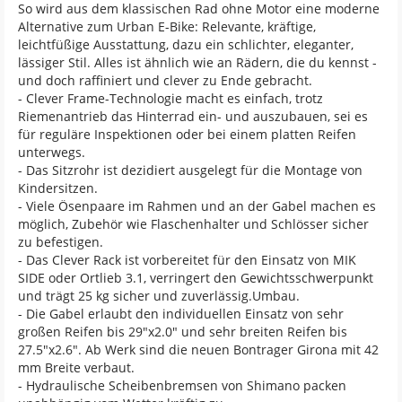
So wird aus dem klassischen Rad ohne Motor eine moderne
Alternative zum Urban E-Bike: Relevante, kräftige,
leichtfüßige Ausstattung, dazu ein schlichter, eleganter,
lässiger Stil. Alles ist ähnlich wie an Rädern, die du kennst -
und doch raffiniert und clever zu Ende gebracht.
- Clever Frame-Technologie macht es einfach, trotz
Riemenantrieb das Hinterrad ein- und auszubauen, sei es
für reguläre Inspektionen oder bei einem platten Reifen
unterwegs.
- Das Sitzrohr ist dezidiert ausgelegt für die Montage von
Kindersitzen.
- Viele Ösenpaare im Rahmen und an der Gabel machen es
möglich, Zubehör wie Flaschenhalter und Schlösser sicher
zu befestigen.
- Das Clever Rack ist vorbereitet für den Einsatz von MIK
SIDE oder Ortlieb 3.1, verringert den Gewichtsschwerpunkt
und trägt 25 kg sicher und zuverlässig.Umbau.
- Die Gabel erlaubt den individuellen Einsatz von sehr
großen Reifen bis 29"x2.0" und sehr breiten Reifen bis
27.5"x2.6". Ab Werk sind die neuen Bontrager Girona mit 42
mm Breite verbaut.
- Hydraulische Scheibenbremsen von Shimano packen