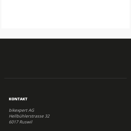
KONTAKT
bikexpert AG
Hellbühlerstrasse 32
6017 Ruswil