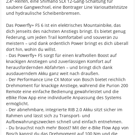
2,4"-Reifen, eine Shimano SLX 12-Gang-Schaltung für
saubere Gangwechsel, eine Bontrager Line Variosattelstütze
und hydraulische Scheibenbremsen.
Das Powerfly+ FS 6 ist ein elektrisches Mountainbike, das
dich jenseits des nächsten Anstiegs bringt. Es bietet genug
Federung, um jeden Trail komfortabel und souverän zu
meistern – und dank ordentlich Power bringt es dich überall
dort hin, wohin du willst.
- Das Powerfly+ FS sorgt für einen kraftvollen Boost auf
knackigen Anstiegen und zuverlässigen Komfort auf
herausfordernden Abfahrten – und bringt dich dank
ausdauerndem Akku ganz weit nach draußen.
- Der Performance Line CX Motor von Bosch bietet reichlich
Drehmoment für knackige Anstiege, während die Purion 200
Remote eine einfache Bedienung gewährleistet und die
eBike Flow App eine individuelle Anpassung des Systems
ermöglicht.
- Der abnehmbare, integrierte RIB 2.0 Akku sitzt sicher im
Rahmen und lässt sich zu Transport- und
Aufbewahrungszwecken schnell und einfach entnehmen.
- Du brauchst noch mehr Boost? Mit der e-Bike Flow App von
Bosch kannst du das Drehmoment auf 100 Nm und die