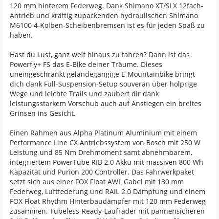
120 mm hinterem Federweg. Dank Shimano XT/SLX 12fach-
Antrieb und kräftig zupackenden hydraulischen Shimano
M6100 4-Kolben-Scheibenbremsen ist es für jeden Spaß zu
haben.
Hast du Lust, ganz weit hinaus zu fahren? Dann ist das
Powerfly+ FS das E-Bike deiner Träume. Dieses
uneingeschränkt geländegängige E-Mountainbike bringt
dich dank Full-Suspension-Setup souverän über holprige
Wege und leichte Trails und zaubert dir dank
leistungsstarkem Vorschub auch auf Anstiegen ein breites
Grinsen ins Gesicht.
Einen Rahmen aus Alpha Platinum Aluminium mit einem
Performance Line CX Antriebssystem von Bosch mit 250 W
Leistung und 85 Nm Drehmoment samt abnehmbarem,
integriertem PowerTube RIB 2.0 Akku mit massiven 800 Wh
Kapazität und Purion 200 Controller. Das Fahrwerkpaket
setzt sich aus einer FOX Float AWL Gabel mit 130 mm
Federweg, Luftfederung und RAIL 2.0 Dämpfung und einem
FOX Float Rhythm Hinterbaudämpfer mit 120 mm Federweg
zusammen. Tubeless-Ready-Laufräder mit pannensicheren