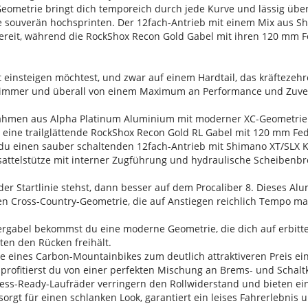
eometrie bringt dich temporeich durch jede Kurve und lässig über 
e souverän hochsprinten. Der 12fach-Antrieb mit einem Mix aus 
ereit, während die RockShox Recon Gold Gabel mit ihren 120 mm F
 einsteigen möchtest, und zwar auf einem Hardtail, das kräftezeh
st immer und überall von einem Maximum an Performance und Zuverl
Rahmen aus Alpha Platinum Aluminium mit moderner XC-Geometrie 
wie eine trailglättende RockShox Recon Gold RL Gabel mit 120 mm 
du einen sauber schaltenden 12fach-Antrieb mit Shimano XT/SLX 
osattelstütze mit interner Zugführung und hydraulische Scheibenb
r Startlinie stehst, dann besser auf dem Procaliber 8. Dieses Al
en Cross-Country-Geometrie, die auf Anstiegen reichlich Tempo m
gabel bekommst du eine moderne Geometrie, die dich auf erbitte
en den Rücken freihält.
ce eines Carbon-Mountainbikes zum deutlich attraktiveren Preis ei
 profitierst du von einer perfekten Mischung an Brems- und Scha
eless-Ready-Laufräder verringern den Rollwiderstand und bieten 
sorgt für einen schlanken Look, garantiert ein leises Fahrerlebni