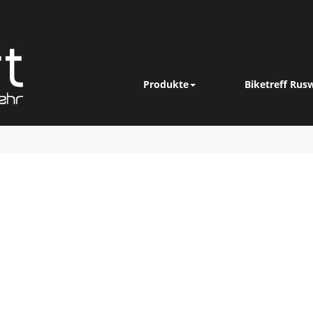
Produkte
Biketreff Rusw