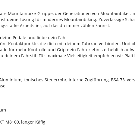
däre Mountainbike-Gruppe, der Generationen von Mountainbiker:in
T ist deine Lösung für modernes Mountainbiking. Zuverlässige Scha
ungsstarke Arbeitstier, auf das du immer zählen kannst.
 deine Pedale und liebe dein Fah
fünf Kontaktpunkte, die dich mit deinem Fahrrad verbinden. Und o
ade für mehr Kontrolle und Grip dein Fahrerlebnis erheblich aufwe
 deinem Fahrstil. Für maximale Vielseitigkeit empfehlen wir Plat
luminium, konisches Steuerrohr, interne Zugführung, BSA 73, ve
hse
ium
T M8100, langer Käfig