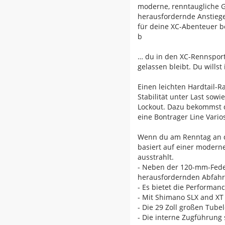
moderne, renntaugliche G
herausfordernde Anstieg
für deine XC-Abenteuer b
b
… du in den XC-Rennsport
gelassen bleibt. Du will
Einen leichten Hardtail-
Stabilität unter Last so
Lockout. Dazu bekommst 
eine Bontrager Line Vari
Wenn du am Renntag an de
basiert auf einer modern
ausstrahlt.
- Neben der 120-mm-Feder
herausfordernden Abfahrt
- Es bietet die Performan
- Mit Shimano SLX and XT
- Die 29 Zoll großen Tub
- Die interne Zugführung 