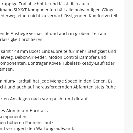
ruppige Trailabschnitte und lässt dich auch
Shimano SLX/XT Komponenten hält alle notwendigen Gänge
ederweg einen nicht zu vernachlässigenden Komfortvorteil
rende Anstiege vernascht und auch in grobem Terrain
ässigkeit profitieren.
samt 148 mm Boost-Einbaubreite für mehr Steifigkeit und
Federweg, DebonAir-Feder, Motion Control Dämpfer und
Komponenten, Bontrager Kovee Tubeless-Ready-Laufräder,
remsen.
uminium-Hardtail hat jede Menge Speed in den Genen. Es
acht und auch auf herausfordernden Abfahrten stets Ruhe
rten Anstiegen nach vorn pusht und dir auf
nes Aluminium-Hardtails.
ltkomponenten.
einen höheren Pannenschutz.
s und verringert den Wartungsaufwand.