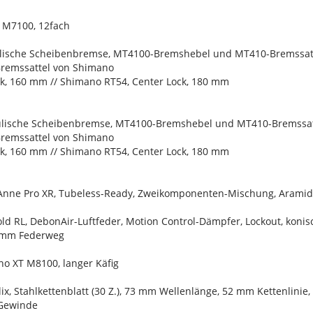
 M7100, 12fach
lische Scheibenbremse, MT4100-Bremshebel und MT410-Bremssatt
remssattel von Shimano
k, 160 mm // Shimano RT54, Center Lock, 180 mm
lische Scheibenbremse, MT4100-Bremshebel und MT410-Bremssatt
remssattel von Shimano
k, 160 mm // Shimano RT54, Center Lock, 180 mm
-Anne Pro XR, Tubeless-Ready, Zweikomponenten-Mischung, Aramidwu
ld RL, DebonAir-Luftfeder, Motion Control-Dämpfer, Lockout, koni
0 mm Federweg
no XT M8100, langer Käfig
lix, Stahlkettenblatt (30 Z.), 73 mm Wellenlänge, 52 mm Kettenlin
Gewinde