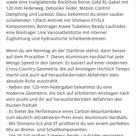
sowie eine trailglättende RockShox Recon Gold RL Gabel mit
120 mm Federweg, DebonAir Feder, Motion Control
Dämpfung und Lockout. Dazu bekommst du einen sauber
schaltenden 12fach-Antrieb mit Shimano XT/SLX
Komponenten, Bontrager Kovee Tubeless-Ready-Laufräder,
eine Bontrager Line Variosattelstütze mit interner
Zugführung und hydraulische Scheibenbremsen.
Wenn du am Renntag an der Startlinie stehst, dann besser
auf dem Procaliber 7. Dieses Aluminium-Hardtail hat jede
Menge Speed in den Genen. Es basiert auf einer modernen
Cross-Country-Geometrie, die auf Anstiegen reichlich Tempo
macht und auch auf herausfordernden Abfahrten stets
absolute Ruhe ausstrahlt.
- Neben der 120-mm-Federgabel bekommst du eine
moderne Geometrie, die dich auf erbitterten Anstiegen nach
vorn pusht und dir auf herausfordernden Abfahrten den
Rücken freihält.
- Es bietet die Performance eines Carbon-Mountainbikes
zum deutlich attraktiveren Preis eines Aluminium-Hardtails.
- Mit Shimano SLX and XT profitierst du von einem perfekten
Mix an Brems- und Schaltkomponenten.
- Die 29 Zoll großen Tubeless-Ready-Laufräder verringern