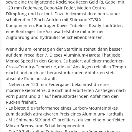
sowie eine trailglättende RockShox Recon Gold RL Gabel mit
120 mm Federweg, DebonAir Feder, Motion Control
Dämpfung und Lockout. Dazu bekommst du einen sauber
schaltenden 12fach-Antrieb mit Shimano XT/SLX
Komponenten, Bontrager Kovee Tubeless-Ready-Laufräder,
eine Bontrager Line Variosattelstütze mit interner
Zugführung und hydraulische Scheibenbremsen.
Wenn du am Renntag an der Startlinie stehst, dann besser
auf dem Procaliber 7. Dieses Aluminium-Hardtail hat jede
Menge Speed in den Genen. Es basiert auf einer modernen
Cross-Country-Geometrie, die auf Anstiegen reichlich Tempo
macht und auch auf herausfordernden Abfahrten stets
absolute Ruhe ausstrahlt.
- Neben der 120-mm-Federgabel bekommst du eine
moderne Geometrie, die dich auf erbitterten Anstiegen nach
vorn pusht und dir auf herausfordernden Abfahrten den
Rücken freihält.
- Es bietet die Performance eines Carbon-Mountainbikes
zum deutlich attraktiveren Preis eines Aluminium-Hardtails.
- Mit Shimano SLX and XT profitierst du von einem perfekten
Mix an Brems- und Schaltkomponenten.
- Die 29 Zoll großen Tubeless-Ready-Laufräder verringern