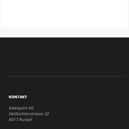
KONTAKT
bikexpert AG
Hellbühlerstrasse 32
6017 Ruswil