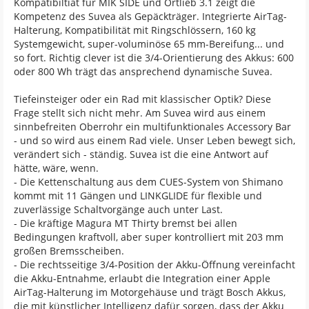
Kompatibiltiät für MIK SIDE und Ortlieb 3.1 zeigt die
Kompetenz des Suvea als Gepäckträger. Integrierte AirTag-
Halterung, Kompatibilität mit Ringschlössern, 160 kg
Systemgewicht, super-voluminöse 65 mm-Bereifung... und
so fort. Richtig clever ist die 3/4-Orientierung des Akkus: 600
oder 800 Wh trägt das ansprechend dynamische Suvea.
Tiefeinsteiger oder ein Rad mit klassischer Optik? Diese
Frage stellt sich nicht mehr. Am Suvea wird aus einem
sinnbefreiten Oberrohr ein multifunktionales Accessory Bar
- und so wird aus einem Rad viele. Unser Leben bewegt sich,
verändert sich - ständig. Suvea ist die eine Antwort auf
hätte, wäre, wenn.
- Die Kettenschaltung aus dem CUES-System von Shimano
kommt mit 11 Gängen und LINKGLIDE für flexible und
zuverlässige Schaltvorgänge auch unter Last.
- Die kräftige Magura MT Thirty bremst bei allen
Bedingungen kraftvoll, aber super kontrolliert mit 203 mm
großen Bremsscheiben.
- Die rechtsseitige 3/4-Position der Akku-Öffnung vereinfacht
die Akku-Entnahme, erlaubt die Integration einer Apple
AirTag-Halterung im Motorgehäuse und trägt Bosch Akkus,
die mit künstlicher Intelligenz dafür sorgen, dass der Akku