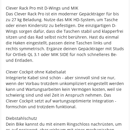
Clever Rack Pro mit D-Wings und MIK
Das Clever Rack Pro ist ein moderner Gepäckträger für bis
zu 27 kg Beladung. Nutze das MIK HD-System, um Tasche
oder einen Kindersitz zu befestigen. Die einzigartigen D-
Wings sorgen dafür, dass die Taschen stabil und klapperfrei
sitzen und das Rad selbst nicht berühren. Hast du einmal
die Haken eingestellt, passen deine Taschen links und
rechts symmetrisch. Ergänze deinen Gepäckträger mit Studs
für Ortlieb QL 3.1 oder MIK SIDE für noch schnelleres Be-
und Entladen.
Clever Cockpit ohne Kabelsalat
Integrierte Kabel sind schön - aber sinnvoll sind sie nur,
wenn der Vorbau trotzdem unkompliziert eingestellt werden
kann und Wartungsarbeiten kein Vermögen kosten, weil sie
schwierig sind und viel Zeit in Anspruch nehmen. Das
Clever Cockpit setzt auf wartungsoptimierte Integration -
formschön und trotzdem funktional.
Diebstahlschutz
Dein Bike kannst du mit einem Ringschloss nachrüsten, um
es auf preiswert, aber wirksam mit einer mechanischen