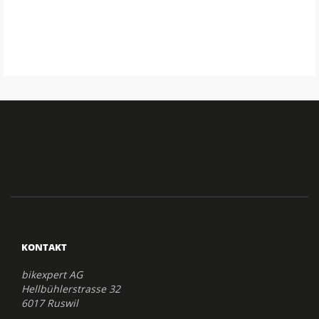
KONTAKT
bikexpert AG
Hellbühlerstrasse 32
6017 Ruswil