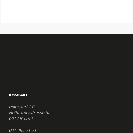
KONTAKT
bikexpert AG
Hellbühlerstrasse 32
6017 Ruswil
041 495 21 21