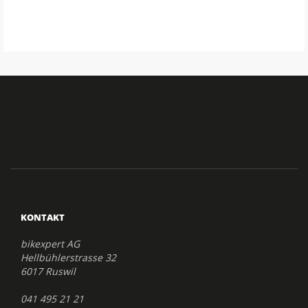
KONTAKT
bikexpert AG
Hellbühlerstrasse 32
6017 Ruswil
041 495 21 21