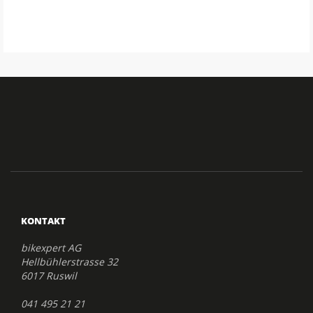
KONTAKT
bikexpert AG
Hellbühlerstrasse 32
6017 Ruswil
041 495 21 21