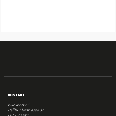
KONTAKT
bikexpert AG
Hellbühlerstrasse 32
6017 Ruswil