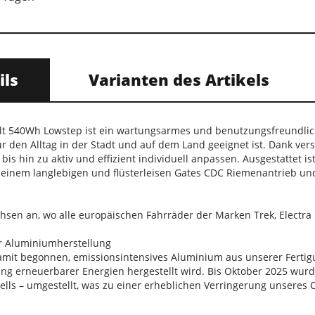
ils
Varianten des Artikels
lt 540Wh Lowstep ist ein wartungsarmes und benutzungsfreundliche
r den Alltag in der Stadt und auf dem Land geeignet ist. Dank verst
bis hin zu aktiv und effizient individuell anpassen. Ausgestattet i
einem langlebigen und flüsterleisen Gates CDC Riemenantrieb u
chsen an, wo alle europäischen Fahrräder der Marken Trek, Electr
r Aluminiumherstellung
amit begonnen, emissionsintensives Aluminium aus unserer Fert
ng erneuerbarer Energien hergestellt wird. Bis Oktober 2025 wurd
ells – umgestellt, was zu einer erheblichen Verringerung unseres