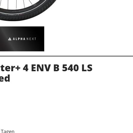
ter+ 4 ENV B 540 LS
ed
7 Tagen