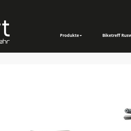
Produkte
Biketreff Rusw