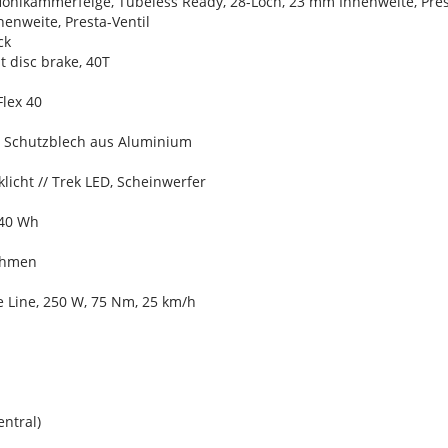
Hohlkammerfelge, Tubeless Ready, 28-Loch, 23 mm Innenweite, Pres
enweite, Presta-Ventil
ck
lt disc brake, 40T
Flex 40
r Schutzblech aus Aluminium
klicht // Trek LED, Scheinwerfer
540 Wh
ahmen
 Line, 250 W, 75 Nm, 25 km/h
entral)