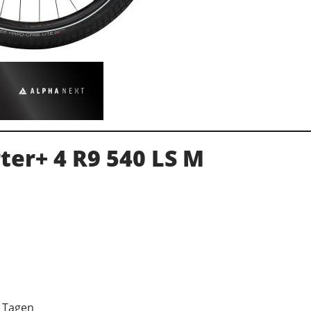
ter+ 4 R9 540 LS M
7 Tagen