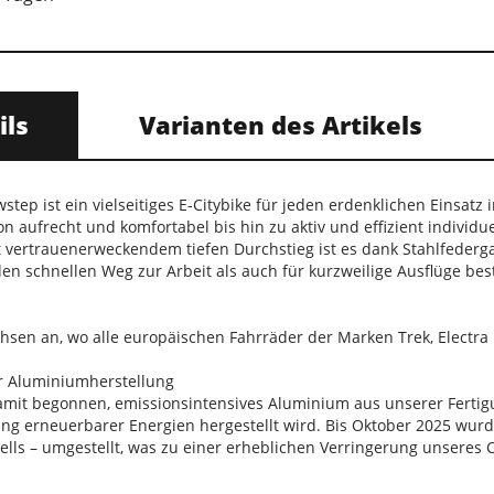
ils
Varianten des Artikels
ep ist ein vielseitiges E-Citybike für jeden erdenklichen Einsatz i
 von aufrecht und komfortabel bis hin zu aktiv und effizient indi
 vertrauenerweckendem tiefen Durchstieg ist es dank Stahlfeder
n schnellen Weg zur Arbeit als auch für kurzweilige Ausflüge bes
chsen an, wo alle europäischen Fahrräder der Marken Trek, Electr
r Aluminiumherstellung
amit begonnen, emissionsintensives Aluminium aus unserer Fert
ng erneuerbarer Energien hergestellt wird. Bis Oktober 2025 wurd
ells – umgestellt, was zu einer erheblichen Verringerung unseres