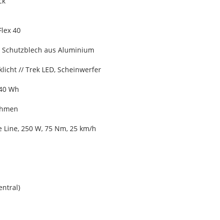
ck
Flex 40
r Schutzblech aus Aluminium
klicht // Trek LED, Scheinwerfer
540 Wh
ahmen
 Line, 250 W, 75 Nm, 25 km/h
entral)