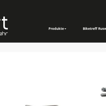
Produkte
Biketreff Rusw