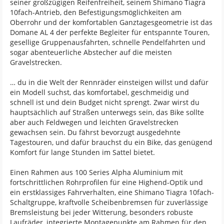
seiner großzügigen Reifenfreiheit, seinem Shimano Tiagra
10fach-Antrieb, den Befestigungsmöglichkeiten am
Oberrohr und der komfortablen Ganztagesgeometrie ist das
Domane AL 4 der perfekte Begleiter für entspannte Touren,
gesellige Gruppenausfahrten, schnelle Pendelfahrten und
sogar abenteuerliche Abstecher auf die meisten
Gravelstrecken.
… du in die Welt der Rennräder einsteigen willst und dafür
ein Modell suchst, das komfortabel, geschmeidig und
schnell ist und dein Budget nicht sprengt. Zwar wirst du
hauptsächlich auf Straßen unterwegs sein, das Bike sollte
aber auch Feldwegen und leichten Gravelstrecken
gewachsen sein. Du fährst bevorzugt ausgedehnte
Tagestouren, und dafür brauchst du ein Bike, das genügend
Komfort für lange Stunden im Sattel bietet.
Einen Rahmen aus 100 Series Alpha Aluminium mit
fortschrittlichen Rohrprofilen für eine Highend-Optik und
ein erstklassiges Fahrverhalten, eine Shimano Tiagra 10fach-
Schaltgruppe, kraftvolle Scheibenbremsen für zuverlässige
Bremsleistung bei jeder Witterung, besonders robuste
Laufräder, integrierte Montagepunkte am Rahmen für den