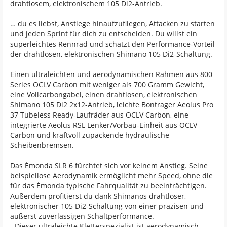
drahtlosem, elektronischem 105 Di2-Antrieb.
… du es liebst, Anstiege hinaufzufliegen, Attacken zu starten
und jeden Sprint für dich zu entscheiden. Du willst ein
superleichtes Rennrad und schätzt den Performance-Vorteil
der drahtlosen, elektronischen Shimano 105 Di2-Schaltung.
Einen ultraleichten und aerodynamischen Rahmen aus 800
Series OCLV Carbon mit weniger als 700 Gramm Gewicht,
eine Vollcarbongabel, einen drahtlosen, elektronischen
Shimano 105 Di2 2x12-Antrieb, leichte Bontrager Aeolus Pro
37 Tubeless Ready-Laufräder aus OCLV Carbon, eine
integrierte Aeolus RSL Lenker/Vorbau-Einheit aus OCLV
Carbon und kraftvoll zupackende hydraulische
Scheibenbremsen.
Das Émonda SLR 6 fürchtet sich vor keinem Anstieg. Seine
beispiellose Aerodynamik ermöglicht mehr Speed, ohne die
für das Émonda typische Fahrqualität zu beeinträchtigen.
Außerdem profitierst du dank Shimanos drahtloser,
elektronischer 105 Di2-Schaltung von einer präzisen und
äußerst zuverlässigen Schaltperformance.
- Dieser ultraleichte Kletterspezialist ist aerodynamisch,