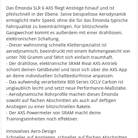
Das Émonda SLR 6 AXS fliegt Anstiege hinauf und ist
pfeilschnell in der Ebene. Seine beispiellose Aerodynamik
ermöglicht mehr Speed, ohne die für das Émonda typische
Fahrqualität zu beeinträchtigen. Für blitzschnelle
Gangwechsel kommt es außerdem mit einer drahtlosen,
elektronischen Schaltung.
- Dieser wahnsinnig schnelle Kletterspezialist ist
aerodynamisch, beeindruckt mit einem Rahmengewicht von
unter 700 Gramm und fährt sich einfach traumhaft.
- Der drahtlose, elektronische SRAM Rival AXS-Antrieb
schont deinen Geldbeutel und lässt sich über die AXS-App
an deine individuellen Schaltbedürfnisse anpassen.
- Das aufwendig verarbeitete 800 Series OCLV Carbon ist
unglaublich leicht und setzt neue Performance-Maßstäbe.
- Aerodynamische Rohrprofile machen dieses Émonda
sowohl auf flachen Abschnitten als auch auf deftigen
Anstiegen zu einer blitzschnellen Rakete.
- Der AXS-Powermeter von SRAM macht deine
Trainingseinheiten noch effektiver.
Innovatives Aero-Design
Schneller auf Anstiegen, schneller auf flachen Abschnitten.