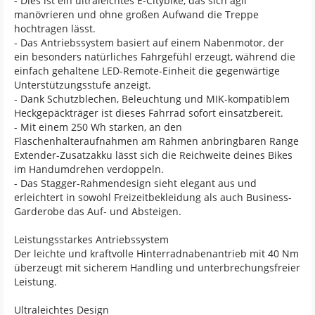
- Dies ist ein ultraleichtes E-Citybike, das sich agil
manövrieren und ohne großen Aufwand die Treppe
hochtragen lässt.
- Das Antriebssystem basiert auf einem Nabenmotor, der
ein besonders natürliches Fahrgefühl erzeugt, während die
einfach gehaltene LED-Remote-Einheit die gegenwärtige
Unterstützungsstufe anzeigt.
- Dank Schutzblechen, Beleuchtung und MIK-kompatiblem
Heckgepäckträger ist dieses Fahrrad sofort einsatzbereit.
- Mit einem 250 Wh starken, an den
Flaschenhalteraufnahmen am Rahmen anbringbaren Range
Extender-Zusatzakku lässt sich die Reichweite deines Bikes
im Handumdrehen verdoppeln.
- Das Stagger-Rahmendesign sieht elegant aus und
erleichtert in sowohl Freizeitbekleidung als auch Business-
Garderobe das Auf- und Absteigen.
Leistungsstarkes Antriebssystem
Der leichte und kraftvolle Hinterradnabenantrieb mit 40 Nm
überzeugt mit sicherem Handling und unterbrechungsfreier
Leistung.
Ultraleichtes Design