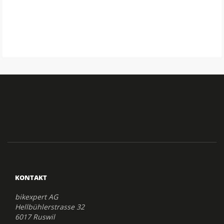
KONTAKT
bikexpert AG
Hellbühlerstrasse 32
6017 Ruswil