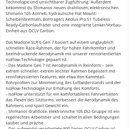
Technologie und unsichtbarer Zugführung. Außerdem
bekommst du Shimanos neuen drahtlosen, elektronischen
Shimano 105-Antrieb, hydraulische Flat Mount-
Scheibenbremsen, Bontragers Aeolus Pro 51 Tubeless
Ready-Carbonlaufräder und eine integrierte Lenker/Vorbau-
Einheit aus OCLV Carbon.
Das Madone SLR 6 Gen 7 basiert auf einem unglaublich
schnellen Race-Rahmen, der für hohen Fahrkomfort und
beeindruckende Aerodynamik mit unserer rennorientierten
IsoFlow-Technologie gepaart ist.
- Das Madone Gen 7 ist Aerodynamik in Reinform – sein
extrem schneller, extrem leichter Rahmen begeistert mit
rennfokussierten Features, wie etwa den Kammtail-
Rohrprofilen zur Minimierung des Luftwiderstands und der
IsoFlow-Technologie zur Erhöhung des Komforts.
- IsoFlow unterstützt für ein komfortableres Fahrverhalten
das Flexen des Sitzturms, verbessert die Aerodynamik des
Rahmens und spart Gewicht ein.
- Shimanos drahtlose, elektronische 105 Di2-Gruppe ist ein
regelrechtes Arbeitstier und schaltet in allen Bedingungen
sauber und präzise.
- Das aufwendig verarbeitete 800 Series OCLV Carbon ist