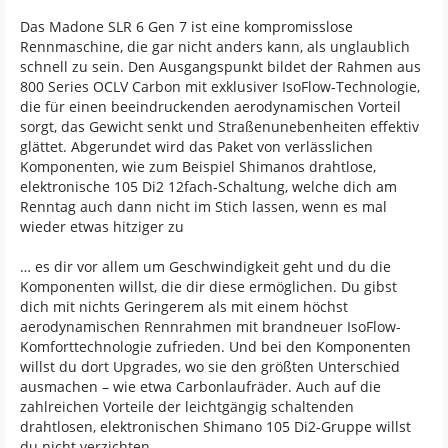
Das Madone SLR 6 Gen 7 ist eine kompromisslose
Rennmaschine, die gar nicht anders kann, als unglaublich
schnell zu sein. Den Ausgangspunkt bildet der Rahmen aus
800 Series OCLV Carbon mit exklusiver IsoFlow-Technologie,
die für einen beeindruckenden aerodynamischen Vorteil
sorgt, das Gewicht senkt und Straßenunebenheiten effektiv
glättet. Abgerundet wird das Paket von verlässlichen
Komponenten, wie zum Beispiel Shimanos drahtlose,
elektronische 105 Di2 12fach-Schaltung, welche dich am
Renntag auch dann nicht im Stich lassen, wenn es mal
wieder etwas hitziger zu
… es dir vor allem um Geschwindigkeit geht und du die
Komponenten willst, die dir diese ermöglichen. Du gibst
dich mit nichts Geringerem als mit einem höchst
aerodynamischen Rennrahmen mit brandneuer IsoFlow-
Komforttechnologie zufrieden. Und bei den Komponenten
willst du dort Upgrades, wo sie den größten Unterschied
ausmachen – wie etwa Carbonlaufräder. Auch auf die
zahlreichen Vorteile der leichtgängig schaltenden
drahtlosen, elektronischen Shimano 105 Di2-Gruppe willst
du nicht verzichten.