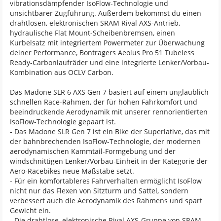
vibrationsdämpfender IsoFlow-Technologie und
unsichtbarer Zugführung. Außerdem bekommst du einen
drahtlosen, elektronischen SRAM Rival AXS-Antrieb,
hydraulische Flat Mount-Scheibenbremsen, einen
Kurbelsatz mit integriertem Powermeter zur Überwachung
deiner Performance, Bontragers Aeolus Pro 51 Tubeless
Ready-Carbonlaufräder und eine integrierte Lenker/Vorbau-
Kombination aus OCLV Carbon.
Das Madone SLR 6 AXS Gen 7 basiert auf einem unglaublich
schnellen Race-Rahmen, der für hohen Fahrkomfort und
beeindruckende Aerodynamik mit unserer rennorientierten
IsoFlow-Technologie gepaart ist.
- Das Madone SLR Gen 7 ist ein Bike der Superlative, das mit
der bahnbrechenden IsoFlow-Technologie, der modernen
aerodynamischen Kammtail-Formgebung und der
windschnittigen Lenker/Vorbau-Einheit in der Kategorie der
Aero-Racebikes neue Maßstäbe setzt.
- Für ein komfortableres Fahrverhalten ermöglicht IsoFlow
nicht nur das Flexen von Sitzturm und Sattel, sondern
verbessert auch die Aerodynamik des Rahmens und spart
Gewicht ein.
- Die drahtlose, elektronische Rival AXS-Gruppe von SRAM