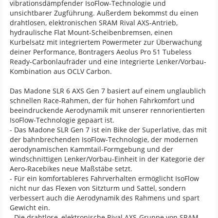
vibrationsdämpfender IsoFlow-Technologie und
unsichtbarer Zugführung. Außerdem bekommst du einen
drahtlosen, elektronischen SRAM Rival AXS-Antrieb,
hydraulische Flat Mount-Scheibenbremsen, einen
Kurbelsatz mit integriertem Powermeter zur Überwachung
deiner Performance, Bontragers Aeolus Pro 51 Tubeless
Ready-Carbonlaufräder und eine integrierte Lenker/Vorbau-
Kombination aus OCLV Carbon.
Das Madone SLR 6 AXS Gen 7 basiert auf einem unglaublich
schnellen Race-Rahmen, der für hohen Fahrkomfort und
beeindruckende Aerodynamik mit unserer rennorientierten
IsoFlow-Technologie gepaart ist.
- Das Madone SLR Gen 7 ist ein Bike der Superlative, das mit
der bahnbrechenden IsoFlow-Technologie, der modernen
aerodynamischen Kammtail-Formgebung und der
windschnittigen Lenker/Vorbau-Einheit in der Kategorie der
Aero-Racebikes neue Maßstäbe setzt.
- Für ein komfortableres Fahrverhalten ermöglicht IsoFlow
nicht nur das Flexen von Sitzturm und Sattel, sondern
verbessert auch die Aerodynamik des Rahmens und spart
Gewicht ein.
- Die drahtlose, elektronische Rival AXS-Gruppe von SRAM