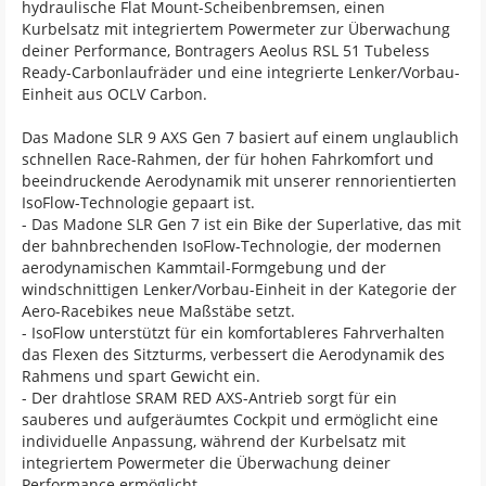
hydraulische Flat Mount-Scheibenbremsen, einen
Kurbelsatz mit integriertem Powermeter zur Überwachung
deiner Performance, Bontragers Aeolus RSL 51 Tubeless
Ready-Carbonlaufräder und eine integrierte Lenker/Vorbau-
Einheit aus OCLV Carbon.
Das Madone SLR 9 AXS Gen 7 basiert auf einem unglaublich
schnellen Race-Rahmen, der für hohen Fahrkomfort und
beeindruckende Aerodynamik mit unserer rennorientierten
IsoFlow-Technologie gepaart ist.
- Das Madone SLR Gen 7 ist ein Bike der Superlative, das mit
der bahnbrechenden IsoFlow-Technologie, der modernen
aerodynamischen Kammtail-Formgebung und der
windschnittigen Lenker/Vorbau-Einheit in der Kategorie der
Aero-Racebikes neue Maßstäbe setzt.
- IsoFlow unterstützt für ein komfortableres Fahrverhalten
das Flexen des Sitzturms, verbessert die Aerodynamik des
Rahmens und spart Gewicht ein.
- Der drahtlose SRAM RED AXS-Antrieb sorgt für ein
sauberes und aufgeräumtes Cockpit und ermöglicht eine
individuelle Anpassung, während der Kurbelsatz mit
integriertem Powermeter die Überwachung deiner
Performance ermöglicht.