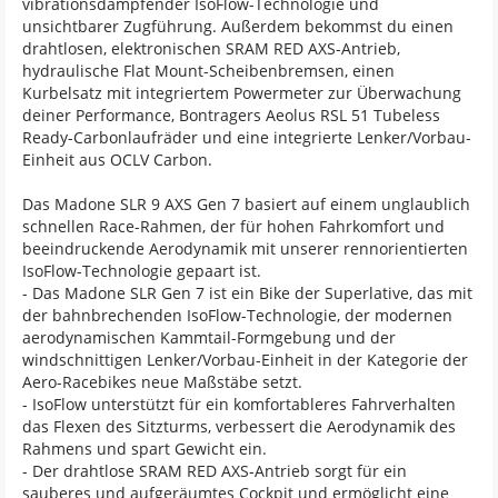
vibrationsdämpfender IsoFlow-Technologie und
unsichtbarer Zugführung. Außerdem bekommst du einen
drahtlosen, elektronischen SRAM RED AXS-Antrieb,
hydraulische Flat Mount-Scheibenbremsen, einen
Kurbelsatz mit integriertem Powermeter zur Überwachung
deiner Performance, Bontragers Aeolus RSL 51 Tubeless
Ready-Carbonlaufräder und eine integrierte Lenker/Vorbau-
Einheit aus OCLV Carbon.
Das Madone SLR 9 AXS Gen 7 basiert auf einem unglaublich
schnellen Race-Rahmen, der für hohen Fahrkomfort und
beeindruckende Aerodynamik mit unserer rennorientierten
IsoFlow-Technologie gepaart ist.
- Das Madone SLR Gen 7 ist ein Bike der Superlative, das mit
der bahnbrechenden IsoFlow-Technologie, der modernen
aerodynamischen Kammtail-Formgebung und der
windschnittigen Lenker/Vorbau-Einheit in der Kategorie der
Aero-Racebikes neue Maßstäbe setzt.
- IsoFlow unterstützt für ein komfortableres Fahrverhalten
das Flexen des Sitzturms, verbessert die Aerodynamik des
Rahmens und spart Gewicht ein.
- Der drahtlose SRAM RED AXS-Antrieb sorgt für ein
sauberes und aufgeräumtes Cockpit und ermöglicht eine