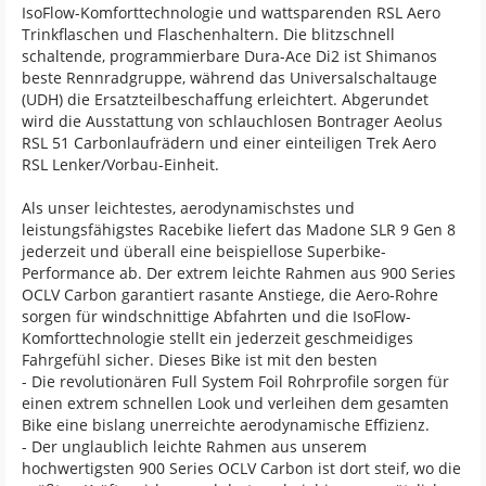
IsoFlow-Komforttechnologie und wattsparenden RSL Aero
Trinkflaschen und Flaschenhaltern. Die blitzschnell
schaltende, programmierbare Dura-Ace Di2 ist Shimanos
beste Rennradgruppe, während das Universalschaltauge
(UDH) die Ersatzteilbeschaffung erleichtert. Abgerundet
wird die Ausstattung von schlauchlosen Bontrager Aeolus
RSL 51 Carbonlaufrädern und einer einteiligen Trek Aero
RSL Lenker/Vorbau-Einheit.
Als unser leichtestes, aerodynamischstes und
leistungsfähigstes Racebike liefert das Madone SLR 9 Gen 8
jederzeit und überall eine beispiellose Superbike-
Performance ab. Der extrem leichte Rahmen aus 900 Series
OCLV Carbon garantiert rasante Anstiege, die Aero-Rohre
sorgen für windschnittige Abfahrten und die IsoFlow-
Komforttechnologie stellt ein jederzeit geschmeidiges
Fahrgefühl sicher. Dieses Bike ist mit den besten
- Die revolutionären Full System Foil Rohrprofile sorgen für
einen extrem schnellen Look und verleihen dem gesamten
Bike eine bislang unerreichte aerodynamische Effizienz.
- Der unglaublich leichte Rahmen aus unserem
hochwertigsten 900 Series OCLV Carbon ist dort steif, wo die