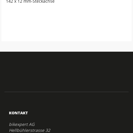
142 x 12 mm-Steckachse
KONTAKT
bikexpert AG
Hellbühlerstrasse 32