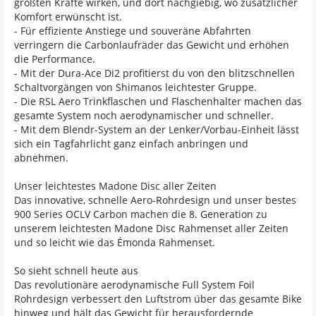
größten Kräfte wirken, und dort nachgiebig, wo zusätzlicher
Komfort erwünscht ist.
- Für effiziente Anstiege und souveräne Abfahrten
verringern die Carbonlaufräder das Gewicht und erhöhen
die Performance.
- Mit der Dura-Ace Di2 profitierst du von den blitzschnellen
Schaltvorgängen von Shimanos leichtester Gruppe.
- Die RSL Aero Trinkflaschen und Flaschenhalter machen das
gesamte System noch aerodynamischer und schneller.
- Mit dem Blendr-System an der Lenker/Vorbau-Einheit lässt
sich ein Tagfahrlicht ganz einfach anbringen und
abnehmen.
Unser leichtestes Madone Disc aller Zeiten
Das innovative, schnelle Aero-Rohrdesign und unser bestes
900 Series OCLV Carbon machen die 8. Generation zu
unserem leichtesten Madone Disc Rahmenset aller Zeiten
und so leicht wie das Émonda Rahmenset.
So sieht schnell heute aus
Das revolutionäre aerodynamische Full System Foil
Rohrdesign verbessert den Luftstrom über das gesamte Bike
hinweg und hält das Gewicht für herausfordernde