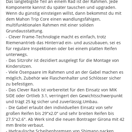
Das langlebigste Teil an einem Rad ist der Rahmen. Jede
Komponente kannst du später tauschen und upgraden.
Wenn du günstig einsteigen willst, dann bekommst du mit
dem Mahon Trip Core einen wandlungsfähigen,
multifunktionalen Rahmen mit einer soliden
Grundausstattung.
- Clever Frame-Technologie macht es einfach, trotz
Riemenantrieb das Hinterrad ein- und auszubauen, sei es
für reguläre Inspektionen oder bei einem platten Reifen
unterwegs.
- Das Sitzrohr ist dezidiert ausgelegt für die Montage von
Kindersitzen.
- Viele Ösenpaare im Rahmen und an der Gabel machen es
möglich, Zubehör wie Flaschenhalter und Schlösser sicher
zu befestigen.
- Das Clever Rack ist vorbereitet für den Einsatz von MIK
SIDE oder Ortlieb 3.1, verringert den Gewichtsschwerpunkt
und trägt 25 kg sicher und zuverlässig.Umbau.
- Die Gabel erlaubt den individuellen Einsatz von sehr
großen Reifen bis 29"x2.0" und sehr breiten Reifen bis
27.5"x2.6". Ab Werk sind die neuen Bontrager Girona mit 42
mm Breite verbaut.
- Hydraulische Scheibenbremsen von Shimano packen