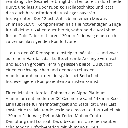
renntaugliche Geometrie bringt dich temporeich durch jede
Kurve und lässig über ruppige Trailabschnitte und lässt
dich auch herausfordernde Anstiege souverän
hochsprinten. Der 12fach-Antrieb mit einem Mix aus
Shimano SLX/XT Komponenten hält alle notwendigen Gänge
für all deine XC-Abenteuer bereit, während die RockShox
Recon Gold Gabel mit ihren 120 mm Federweg einen nicht
zu vernachlässigenden Komfortvorte
… du in den XC-Rennsport einsteigen möchtest – und zwar
auf einem Hardtail, das kräftezehrende Anstiege vernascht
und auch in grobem Terrain gelassen bleibt. Du suchst
einen erschwinglichen und dennoch robusten
Aluminiumrahmen, den du später bei Bedarf mit
hochwertigeren Komponenten aufrüsten kannst.
Einen leichten Hardtail-Rahmen aus Alpha Platinum
Aluminium mit moderner XC-Geometrie samt 148 mm Boost-
Einbaubreite für mehr Steifigkeit und Stabilität unter Last
sowie eine trailglättende RockShox Recon Gold RL Gabel mit
120 mm Federweg, DebonAir Feder, Motion Control
Dämpfung und Lockout. Dazu bekommst du einen sauber
schaltenden 12fach-Antrieb mit Shimano XT/SLX