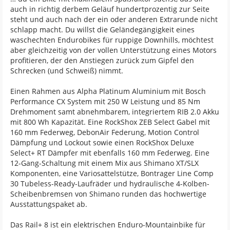
auch in richtig derbem Geläuf hundertprozentig zur Seite
steht und auch nach der ein oder anderen Extrarunde nicht
schlapp macht. Du willst die Geländegängigkeit eines
waschechten Endurobikes für ruppige Downhills, möchtest
aber gleichzeitig von der vollen Unterstützung eines Motors
profitieren, der den Anstiegen zurück zum Gipfel den
Schrecken (und Schweiß) nimmt.
Einen Rahmen aus Alpha Platinum Aluminium mit Bosch
Performance CX System mit 250 W Leistung und 85 Nm
Drehmoment samt abnehmbarem, integriertem RIB 2.0 Akku
mit 800 Wh Kapazität. Eine RockShox ZEB Select Gabel mit
160 mm Federweg, DebonAir Federung, Motion Control
Dämpfung und Lockout sowie einen RockShox Deluxe
Select+ RT Dämpfer mit ebenfalls 160 mm Federweg. Eine
12-Gang-Schaltung mit einem Mix aus Shimano XT/SLX
Komponenten, eine Variosattelstütze, Bontrager Line Comp
30 Tubeless-Ready-Laufräder und hydraulische 4-Kolben-
Scheibenbremsen von Shimano runden das hochwertige
Ausstattungspaket ab.
Das Rail+ 8 ist ein elektrischen Enduro-Mountainbike für