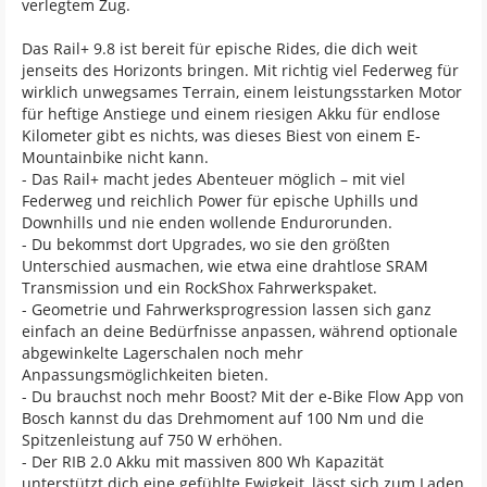
verlegtem Zug.
Das Rail+ 9.8 ist bereit für epische Rides, die dich weit
jenseits des Horizonts bringen. Mit richtig viel Federweg für
wirklich unwegsames Terrain, einem leistungsstarken Motor
für heftige Anstiege und einem riesigen Akku für endlose
Kilometer gibt es nichts, was dieses Biest von einem E-
Mountainbike nicht kann.
- Das Rail+ macht jedes Abenteuer möglich – mit viel
Federweg und reichlich Power für epische Uphills und
Downhills und nie enden wollende Endurorunden.
- Du bekommst dort Upgrades, wo sie den größten
Unterschied ausmachen, wie etwa eine drahtlose SRAM
Transmission und ein RockShox Fahrwerkspaket.
- Geometrie und Fahrwerksprogression lassen sich ganz
einfach an deine Bedürfnisse anpassen, während optionale
abgewinkelte Lagerschalen noch mehr
Anpassungsmöglichkeiten bieten.
- Du brauchst noch mehr Boost? Mit der e-Bike Flow App von
Bosch kannst du das Drehmoment auf 100 Nm und die
Spitzenleistung auf 750 W erhöhen.
- Der RIB 2.0 Akku mit massiven 800 Wh Kapazität
unterstützt dich eine gefühlte Ewigkeit, lässt sich zum Laden