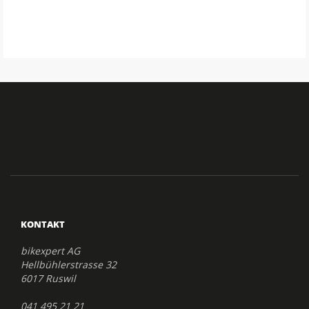
KONTAKT
bikexpert AG
Hellbühlerstrasse 32
6017 Ruswil
041 495 21 21