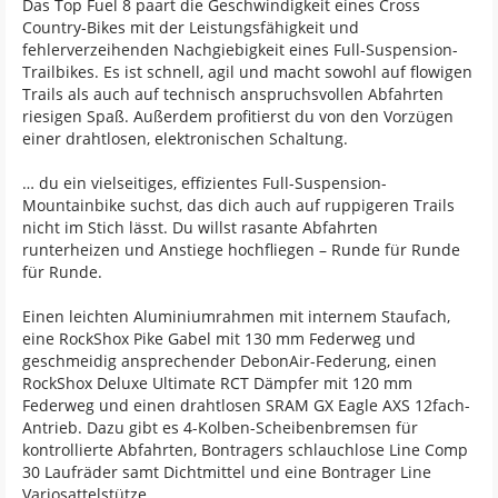
Das Top Fuel 8 paart die Geschwindigkeit eines Cross
Country-Bikes mit der Leistungsfähigkeit und
fehlerverzeihenden Nachgiebigkeit eines Full-Suspension-
Trailbikes. Es ist schnell, agil und macht sowohl auf flowigen
Trails als auch auf technisch anspruchsvollen Abfahrten
riesigen Spaß. Außerdem profitierst du von den Vorzügen
einer drahtlosen, elektronischen Schaltung.
… du ein vielseitiges, effizientes Full-Suspension-
Mountainbike suchst, das dich auch auf ruppigeren Trails
nicht im Stich lässt. Du willst rasante Abfahrten
runterheizen und Anstiege hochfliegen – Runde für Runde
für Runde.
Einen leichten Aluminiumrahmen mit internem Staufach,
eine RockShox Pike Gabel mit 130 mm Federweg und
geschmeidig ansprechender DebonAir-Federung, einen
RockShox Deluxe Ultimate RCT Dämpfer mit 120 mm
Federweg und einen drahtlosen SRAM GX Eagle AXS 12fach-
Antrieb. Dazu gibt es 4-Kolben-Scheibenbremsen für
kontrollierte Abfahrten, Bontragers schlauchlose Line Comp
30 Laufräder samt Dichtmittel und eine Bontrager Line
Variosattelstütze.