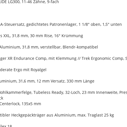
IDE LG300, 11-46 Zähne, 9-fach
SA-Steuersatz, gedichtetes Patronenlager, 1 1/8" oben, 1,5" unten
ies XXL, 31,8 mm, 30 mm Rise, 16° Krümmung
Aluminium, 31,8 mm, verstellbar, Blendr-kompatibel
rager XR Endurance Comp, mit Klemmung // Trek Ergonomic Comp
oderate Ergo mit Royalgel
Aluminium, 31,6 mm, 12 mm Versatz, 330 mm Länge
Hohlkammerfelge, Tubeless Ready, 32-Loch, 23 mm Innenweite, Pres
ck
Centerlock, 135x5 mm
ibler Heckgepäckträger aus Aluminium, max. Traglast 25 kg
Flex 18