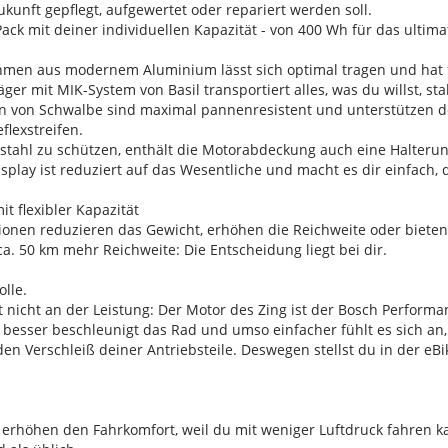
ukunft gepflegt, aufgewertet oder repariert werden soll.
ck mit deiner individuellen Kapazität - von 400 Wh für das ultimati
ahmen aus modernem Aluminium lässt sich optimal tragen und hat f
ger mit MIK-System von Basil transportiert alles, was du willst, st
en von Schwalbe sind maximal pannenresistent und unterstützen dei
lexstreifen.
stahl zu schützen, enthält die Motorabdeckung auch eine Halterun
isplay ist reduziert auf das Wesentliche und macht es dir einfach,
t flexibler Kapazität
ionen reduzieren das Gewicht, erhöhen die Reichweite oder biete
a. 50 km mehr Reichweite: Die Entscheidung liegt bei dir.
olle.
rt nicht an der Leistung: Der Motor des Zing ist der Bosch Perfor
sser beschleunigt das Rad und umso einfacher fühlt es sich an,
n Verschleiß deiner Antriebsteile. Deswegen stellst du in der eBi
 erhöhen den Fahrkomfort, weil du mit weniger Luftdruck fahren ka