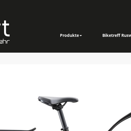
Produkte
Biketreff Rusw