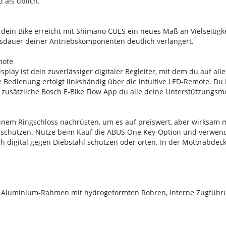
 als üblich.
- dein Bike erreicht mit Shimano CUES ein neues Maß an Vielseiti
sdauer deiner Antriebskomponenten deutlich verlängert.
mote
splay ist dein zuverlässiger digitaler Begleiter, mit dem du auf a
ie Bedienung erfolgt linkshändig über die intuitive LED-Remote. Du
zusätzliche Bosch E-Bike Flow App du alle deine Unterstützungsmodi
einem Ringschloss nachrüsten, um es auf preiswert, aber wirksam
 schützen. Nutze beim Kauf die ABUS One Key-Option und verwende 
h digital gegen Diebstahl schützen oder orten. In der Motorabdeck
 Aluminium-Rahmen mit hydrogeformten Rohren, interne Zugführun