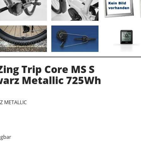
ing Trip Core MS S
arz Metallic 725Wh
Z METALLIC
ügbar