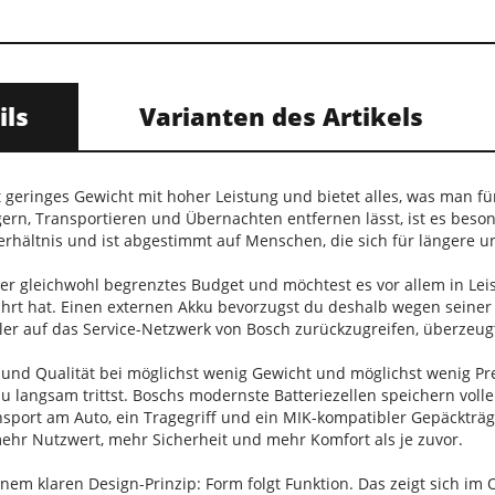
ils
Varianten des Artikels
t geringes Gewicht mit hoher Leistung und bietet alles, was man f
gern, Transportieren und Übernachten entfernen lässt, ist es beso
erhältnis und ist abgestimmt auf Menschen, die sich für längere 
ber gleichwohl begrenztes Budget und möchtest es vor allem in Leis
hrt hat. Einen externen Akku bevorzugst du deshalb wegen seiner pr
er auf das Service-Netzwerk von Bosch zurückzugreifen, überzeugt
t und Qualität bei möglichst wenig Gewicht und möglichst wenig P
 langsam trittst. Boschs modernste Batteriezellen speichern volle
nsport am Auto, ein Tragegriff und ein MIK-kompatibler Gepäckträ
ehr Nutzwert, mehr Sicherheit und mehr Komfort als je zuvor.
inem klaren Design-Prinzip: Form folgt Funktion. Das zeigt sich im 