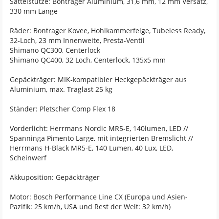
Sattelstütze: Bontrager Aluminium, 31,6 mm, 12 mm Versatz,
330 mm Länge
Räder: Bontrager Kovee, Hohlkammerfelge, Tubeless Ready,
32-Loch, 23 mm Innenweite, Presta-Ventil
Shimano QC300, Centerlock
Shimano QC400, 32 Loch, Centerlock, 135x5 mm
Gepäckträger: MIK-kompatibler Heckgepäckträger aus
Aluminium, max. Traglast 25 kg
Ständer: Pletscher Comp Flex 18
Vorderlicht: Herrmans Nordic MR5-E, 140lumen, LED //
Spanninga Pimento Large, mit integrierten Bremslicht //
Herrmans H-Black MR5-E, 140 Lumen, 40 Lux, LED,
Scheinwerf
Akkuposition: Gepäckträger
Motor: Bosch Performance Line CX (Europa und Asien-
Pazifik: 25 km/h, USA und Rest der Welt: 32 km/h)