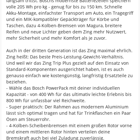
langsam trittst. Boschs modernste Batteriezellen speichern
volle 205 Wh pro kg - genug für bis zu 150 km. Schnelle
Akku-Montage, einfachster Transport am Auto, ein Tragegriff
und ein MIK-kompatibler Gepäckträger für Körbe und
Taschen, dazu 4-Kolben-Bremsen von Magura, breitere
Reifen und neue Lichter geben dem Zing mehr Nutzwert,
mehr Sicherheit und mehr Komfort als je zuvor.
Auch in der dritten Generation ist das Zing maximal ehrlich.
Zing heißt: Das beste Preis-Leistung-Gewicht-Verhältnis.
Und weil wir das Zing Trip Plus gezielt auf den Einsatz von
Standard-Komponenten ausgerichtet haben, ist es auch
genauso einfach wie kostengünstig, langfristig Ersatzteile zu
beziehen.
- Wähle das Bosch PowerPack mit deiner individuellen
Kapazität - von 400 Wh für das ultimativ leichte Erlebnis bis
800 Wh für unfassbar viel Reichweite.
- Super praktisch: Der Rahmen aus modernem Aluminium
lässt sich optimal tragen und hat für Trinkflaschen ein Paar
Ösen am Steuerrohr.
- 4-Kolben-Scheibenbremsen mit einem großen Rotor vorne
und einem mittleren Rotor hinten verteilen deine
Bremskraft auch bei viel Zuladung zuverlässig.