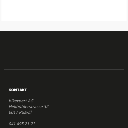
KONTAKT
bikexpert AG
Hellbühlerstrasse 32
6017 Ruswil
041 495 21 21