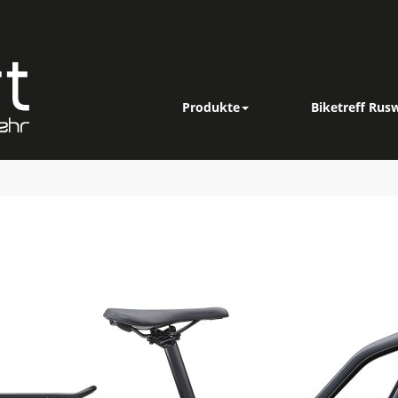
Produkte
Biketreff Rusw