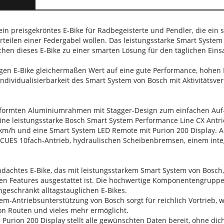
 ein preisgekröntes E-Bike für Radbegeisterte und Pendler, die ein 
eilen einer Federgabel wollen. Das leistungsstarke Smart System 
en dieses E-Bike zu einer smarten Lösung für den täglichen Einsat
gen E-Bike gleichermaßen Wert auf eine gute Performance, hohen K
Individualisierbarkeit des Smart System von Bosch mit Aktivitätsve
formten Aluminiumrahmen mit Stagger-Design zum einfachen Auf- u
eine leistungsstarke Bosch Smart System Performance Line CX Ant
 km/h und eine Smart System LED Remote mit Purion 200 Display. 
CUES 10fach-Antrieb, hydraulischen Scheibenbremsen, einem int
chdachtes E-Bike, das mit leistungsstarkem Smart System von Bosch
n Features ausgestattet ist. Die hochwertige Komponentengruppe g
ngeschränkt alltagstauglichen E-Bikes.
stem-Antriebsunterstützung von Bosch sorgt für reichlich Vortrieb,
von Routen und vieles mehr ermöglicht.
ge Purion 200 Display stellt alle gewünschten Daten bereit, ohne di