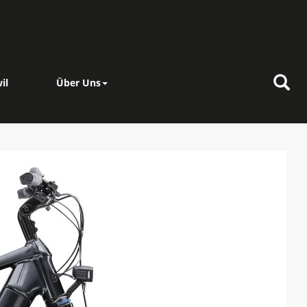
il
Über Uns