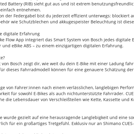
ted Battery (RIB) sieht gut aus und ist extrem benutzungsfreundlic
 einfach entnehmen.
n der Federgabel bist du jederzeit effizient unterwegs: blockiert a
ehör wie Schutzblechen und akkugespeister Beleuchtung ist dieses 
te digitale Erfahrung
ke Flow App integriert das Smart System von Bosch jedes digitale E
er und eBike ABS – zu einem einzigartigen digitalen Erfahrung.
te?
 von Bosch zeigt dir, wie weit du dein E-Bike mit einer Ladung fah
für dieses Fahrradmodell können für eine genauere Schätzung der
rage von Fahrer:innen nach einem verlässlichen, langlebigen Perf
barkeit für sowohl E-Bikes als auch nichtunterstützte Fahrräder. 
he die Lebensdauer von Verschleißteilen wie Kette, Kassette und Ke
e wurde gezielt auf eine herausragende Langlebigkeit und eine so
rlich für ein großartiges Tretgefühl. Exklusiv nur an Shimano CUES-