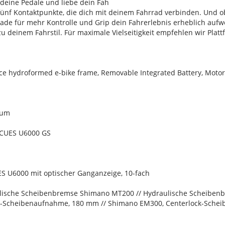
 deine Pedale und liebe dein Fah
fünf Kontaktpunkte, die dich mit deinem Fahrrad verbinden. Und o
ade für mehr Kontrolle und Grip dein Fahrerlebnis erheblich aufwe
 deinem Fahrstil. Für maximale Vielseitigkeit empfehlen wir Plat
 hydroformed e-bike frame, Removable Integrated Battery, Motor A
ium
 CUES U6000 GS
S U6000 mit optischer Ganganzeige, 10-fach
lische Scheibenbremse Shimano MT200 // Hydraulische Scheibe
k-Scheibenaufnahme, 180 mm // Shimano EM300, Centerlock-Sch