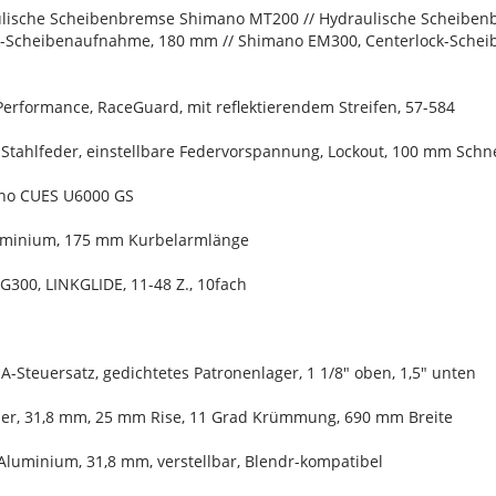
lische Scheibenbremse Shimano MT200 // Hydraulische Scheibe
k-Scheibenaufnahme, 180 mm // Shimano EM300, Centerlock-Sch
Performance, RaceGuard, mit reflektierendem Streifen, 57-584
 Stahlfeder, einstellbare Federvorspannung, Lockout, 100 mm Sc
ano CUES U6000 GS
luminium, 175 mm Kurbelarmlänge
G300, LINKGLIDE, 11-48 Z., 10fach
SA-Steuersatz, gedichtetes Patronenlager, 1 1/8" oben, 1,5" unten
ser, 31,8 mm, 25 mm Rise, 11 Grad Krümmung, 690 mm Breite
Aluminium, 31,8 mm, verstellbar, Blendr-kompatibel