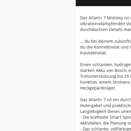
Das Allant+ 7 Midstep ist
vibrationsdämpfenden Vort
durchdachten Details mach
… du bei deinem zukünfti
du die Konnektivität und 
Konnektivität.
Einen schlanken, hydroge
starken Akku von Bosch, 
Tretunterstützung bis 25
Funktion, einem Shimano 
Heckgepäckträger.
Das Allant+ 7 ist ein dur
Federgabel und praktische
Langlebigkeit dieses unei
- Die kraftvolle Smart Sy
Aktivitäten, die Planung 
- Das schlanke, vollfarbi