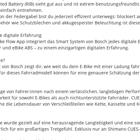
ted Battery (RIB) sieht gut aus und ist extrem benutzungsfreundlic
 einfach entnehmen.
n der Federgabel bist du jederzeit effizient unterwegs: blockiert a
ehör wie Schutzblechen und akkugespeister Beleuchtung ist dieses 
te digitale Erfahrung
ke Flow App integriert das Smart System von Bosch jedes digitale E
er und eBike ABS – zu einem einzigartigen digitalen Erfahrung.
te?
 von Bosch zeigt dir, wie weit du dein E-Bike mit einer Ladung fah
für dieses Fahrradmodell können für eine genauere Schätzung der
rage von Fahrer:innen nach einem verlässlichen, langlebigen Perf
barkeit für sowohl E-Bikes als auch nichtunterstützte Fahrräder. 
he die Lebensdauer von Verschleißteilen wie Kette, Kassette und Ke
e wurde gezielt auf eine herausragende Langlebigkeit und eine so
rlich für ein großartiges Tretgefühl. Exklusiv nur an Shimano CUES-