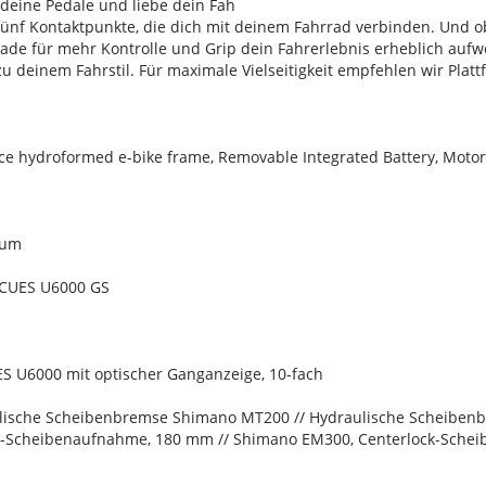
 deine Pedale und liebe dein Fah
fünf Kontaktpunkte, die dich mit deinem Fahrrad verbinden. Und o
ade für mehr Kontrolle und Grip dein Fahrerlebnis erheblich aufwe
 deinem Fahrstil. Für maximale Vielseitigkeit empfehlen wir Plat
 hydroformed e-bike frame, Removable Integrated Battery, Motor A
ium
 CUES U6000 GS
S U6000 mit optischer Ganganzeige, 10-fach
lische Scheibenbremse Shimano MT200 // Hydraulische Scheibe
k-Scheibenaufnahme, 180 mm // Shimano EM300, Centerlock-Sch