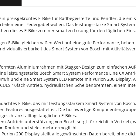
 ein preisgekröntes E-Bike für Radbegeisterte und Pendler, die ein 
eilen einer Federgabel wollen. Das leistungsstarke Smart System 
en dieses E-Bike zu einer smarten Lösung für den täglichen Einsat
gen E-Bike gleichermaßen Wert auf eine gute Performance, hohen K
Individualisierbarkeit des Smart System von Bosch mit Aktivitätsve
formten Aluminiumrahmen mit Stagger-Design zum einfachen Auf- u
eine leistungsstarke Bosch Smart System Performance Line CX Ant
 km/h und eine Smart System LED Remote mit Purion 200 Display. 
CUES 10fach-Antrieb, hydraulischen Scheibenbremsen, einem int
chdachtes E-Bike, das mit leistungsstarkem Smart System von Bosch
n Features ausgestattet ist. Die hochwertige Komponentengruppe g
ngeschränkt alltagstauglichen E-Bikes.
stem-Antriebsunterstützung von Bosch sorgt für reichlich Vortrieb,
von Routen und vieles mehr ermöglicht.
ge Purion 200 Display stellt alle gewünschten Daten bereit, ohne di