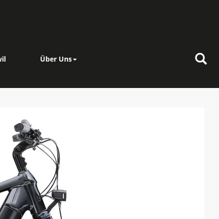
il
Über Uns