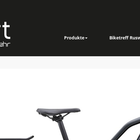
Produkte
Biketreff Rusw