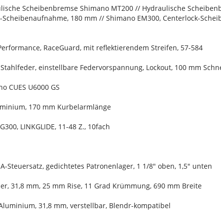
lische Scheibenbremse Shimano MT200 // Hydraulische Scheibe
k-Scheibenaufnahme, 180 mm // Shimano EM300, Centerlock-Sch
Performance, RaceGuard, mit reflektierendem Streifen, 57-584
 Stahlfeder, einstellbare Federvorspannung, Lockout, 100 mm Sc
ano CUES U6000 GS
luminium, 170 mm Kurbelarmlänge
G300, LINKGLIDE, 11-48 Z., 10fach
SA-Steuersatz, gedichtetes Patronenlager, 1 1/8" oben, 1,5" unten
ser, 31,8 mm, 25 mm Rise, 11 Grad Krümmung, 690 mm Breite
Aluminium, 31,8 mm, verstellbar, Blendr-kompatibel