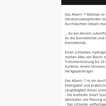
Das Allant+ 7 Midstep ist
vibrationsdämpfenden Vort
durchdachten Details mach
… du bei deinem zukünfti
du die Konnektivität und 
Konnektivität.
Einen schlanken, hydroge
starken Akku von Bosch, 
Tretunterstützung bis 25
Funktion, einem Shimano 
Heckgepäckträger.
Das Allant+ 7 ist ein dur
Federgabel und praktische
Langlebigkeit dieses unei
- Die kraftvolle Smart Sy
Aktivitäten, die Planung 
- Das schlanke, vollfarbi