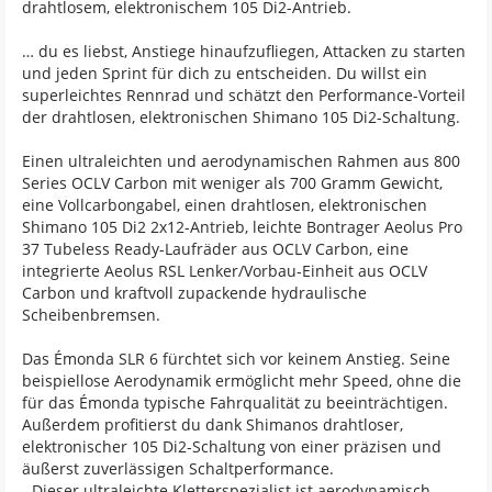
drahtlosem, elektronischem 105 Di2-Antrieb.
… du es liebst, Anstiege hinaufzufliegen, Attacken zu starten
und jeden Sprint für dich zu entscheiden. Du willst ein
superleichtes Rennrad und schätzt den Performance-Vorteil
der drahtlosen, elektronischen Shimano 105 Di2-Schaltung.
Einen ultraleichten und aerodynamischen Rahmen aus 800
Series OCLV Carbon mit weniger als 700 Gramm Gewicht,
eine Vollcarbongabel, einen drahtlosen, elektronischen
Shimano 105 Di2 2x12-Antrieb, leichte Bontrager Aeolus Pro
37 Tubeless Ready-Laufräder aus OCLV Carbon, eine
integrierte Aeolus RSL Lenker/Vorbau-Einheit aus OCLV
Carbon und kraftvoll zupackende hydraulische
Scheibenbremsen.
Das Émonda SLR 6 fürchtet sich vor keinem Anstieg. Seine
beispiellose Aerodynamik ermöglicht mehr Speed, ohne die
für das Émonda typische Fahrqualität zu beeinträchtigen.
Außerdem profitierst du dank Shimanos drahtloser,
elektronischer 105 Di2-Schaltung von einer präzisen und
äußerst zuverlässigen Schaltperformance.
- Dieser ultraleichte Kletterspezialist ist aerodynamisch,