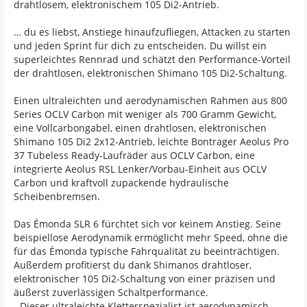
drahtlosem, elektronischem 105 Di2-Antrieb.
… du es liebst, Anstiege hinaufzufliegen, Attacken zu starten
und jeden Sprint für dich zu entscheiden. Du willst ein
superleichtes Rennrad und schätzt den Performance-Vorteil
der drahtlosen, elektronischen Shimano 105 Di2-Schaltung.
Einen ultraleichten und aerodynamischen Rahmen aus 800
Series OCLV Carbon mit weniger als 700 Gramm Gewicht,
eine Vollcarbongabel, einen drahtlosen, elektronischen
Shimano 105 Di2 2x12-Antrieb, leichte Bontrager Aeolus Pro
37 Tubeless Ready-Laufräder aus OCLV Carbon, eine
integrierte Aeolus RSL Lenker/Vorbau-Einheit aus OCLV
Carbon und kraftvoll zupackende hydraulische
Scheibenbremsen.
Das Émonda SLR 6 fürchtet sich vor keinem Anstieg. Seine
beispiellose Aerodynamik ermöglicht mehr Speed, ohne die
für das Émonda typische Fahrqualität zu beeinträchtigen.
Außerdem profitierst du dank Shimanos drahtloser,
elektronischer 105 Di2-Schaltung von einer präzisen und
äußerst zuverlässigen Schaltperformance.
- Dieser ultraleichte Kletterspezialist ist aerodynamisch,